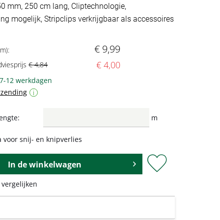
 50 mm, 250 cm lang, Cliptechnologie,
ng mogelijk, Stripclips verkrijgbaar als accessoires
€ 9,99
 m):
€ 4,00
dviesprijs
€ 4,84
 7-12 werkdagen
rzending
i
engte:
m
 voor snij- en knipverlies
In de
winkelwagen
 vergelijken