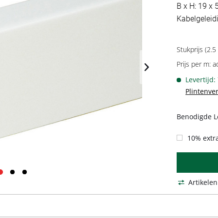
B x H: 19 x
Kabelgeleidi
Stukprijs (2.5
Prijs per m: a
Levertijd:
Plintenve
Benodigde L
10% extra
Artikelen