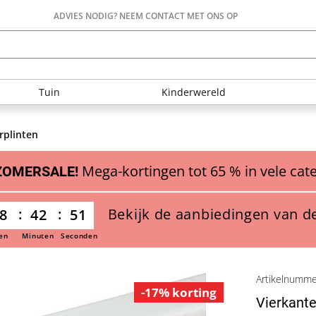
ADVIES NODIG? NEEM CONTACT MET ONS OP
Tuin
Kinderwereld
rplinten
Mega-kortingen tot 65 % in vele cat
ZOMERSALE!
Bekijk de aanbiedingen van d
8
42
50
en
Minuten
Seconden
Artikelnumm
-17% korting
Vierkante