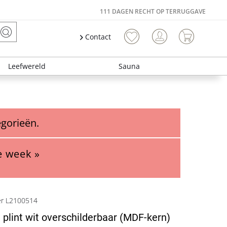
111 DAGEN RECHT OP TERRUGGAVE
Contact
Leefwereld
Sauna
egorieën.
e week »
er L2100514
 plint wit overschilderbaar (MDF-kern)