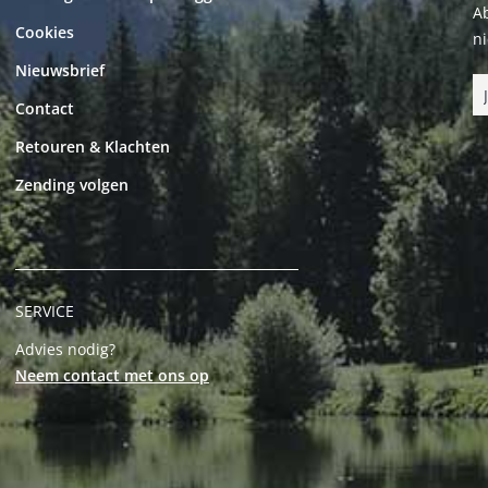
Ab
Cookies
n
Nieuwsbrief
Contact
Retouren & Klachten
Zending volgen
SERVICE
Advies nodig?
Neem contact met ons op