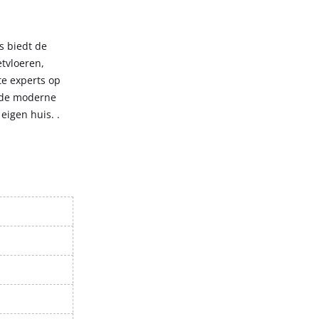
s biedt de
tvloeren,
te experts op
n de moderne
eigen huis. .