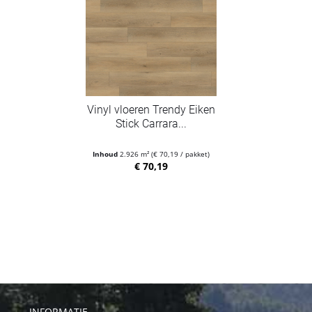
Vinyl vloeren Trendy Eiken
Stick Carrara...
Inhoud
2.926 m²
(€ 70,19 / pakket)
€ 70,19
INFORMATIE