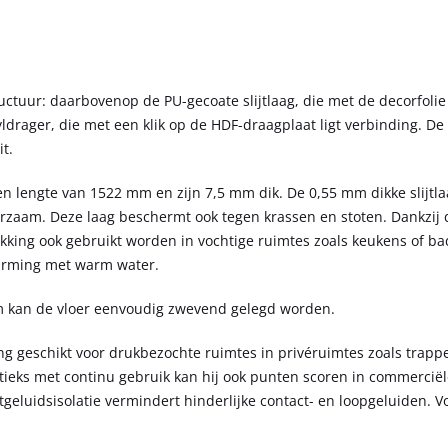
uctuur: daarbovenop de PU-gecoate slijtlaag, die met de decorfolie
ldrager, die met een klik op de HDF-draagplaat ligt verbinding. De
t.
lengte van 1522 mm en zijn 7,5 mm dik. De 0,55 mm dikke slijtla
urzaam. Deze laag beschermt ook tegen krassen en stoten. Dankzij 
king ook gebruikt worden in vochtige ruimtes zoals keukens of b
warming met warm water.
em kan de vloer eenvoudig zwevend gelegd worden.
ng geschikt voor drukbezochte ruimtes in privéruimtes zoals trapp
tieks met continu gebruik kan hij ook punten scoren in commercië
geluidsisolatie vermindert hinderlijke contact- en loopgeluiden. Vo