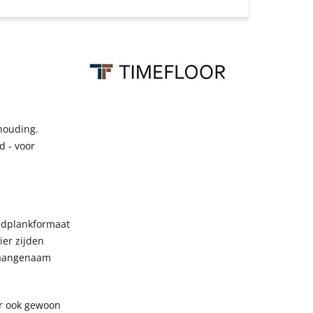
rhouding.
d - voor
eedplankformaat
ier zijden
n aangenaam
 er ook gewoon