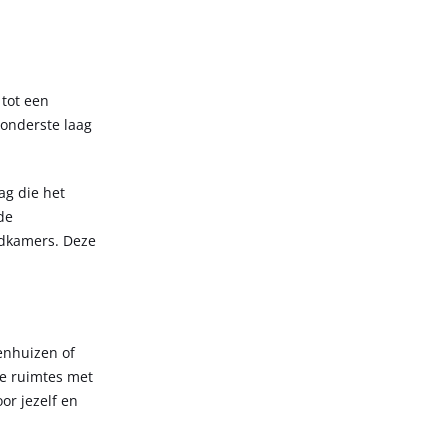
 tot een
 onderste laag
ag die het
de
adkamers. Deze
enhuizen of
le ruimtes met
or jezelf en