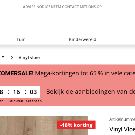
ADVIES NODIG? NEEM CONTACT MET ONS OP
Tuin
Kinderwereld
Vinyl vloer
Mega-kortingen tot 65 % in vele cat
ZOMERSALE!
Bekijk de aanbiedingen van d
8
16
02
en
Minuten
Seconden
Artikelnumm
-18% korting
Vinyl Vlo