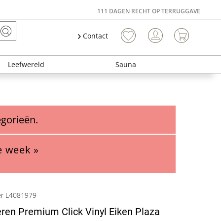
111 DAGEN RECHT OP TERRUGGAVE
Contact
Leefwereld
Sauna
egorieën.
e week »
er L4081979
eren Premium Click Vinyl Eiken Plaza