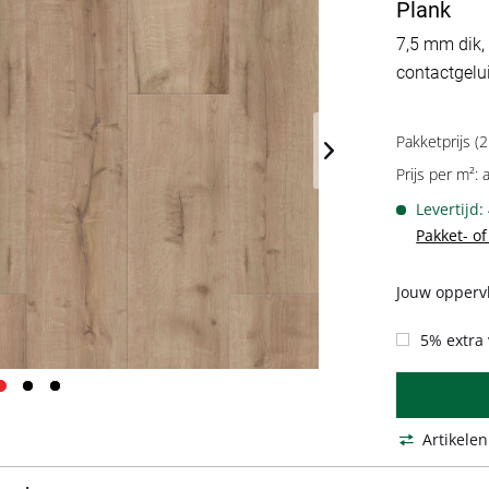
Plank
7,5 mm dik, 
contactgelui
Pakketprijs (2
Prijs per m²: 
Levertijd:
Pakket- o
Jouw oppervl
5% extra 
Artikelen