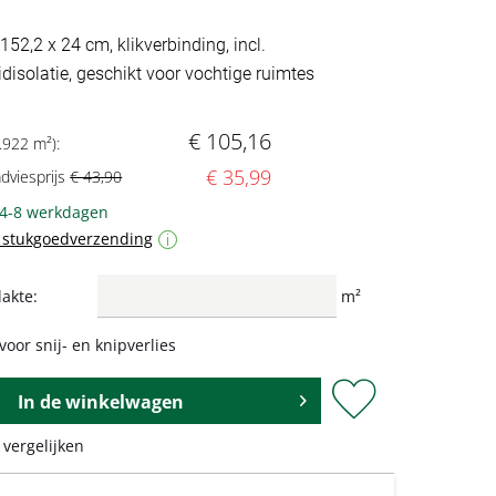
152,2 x 24 cm, klikverbinding, incl.
disolatie, geschikt voor vochtige ruimtes
€ 105,16
.922 m²):
€ 35,99
adviesprijs
€ 43,90
 4-8 werkdagen
f stukgoedverzending
i
akte:
m²
voor snij- en knipverlies
In de
winkelwagen
 vergelijken