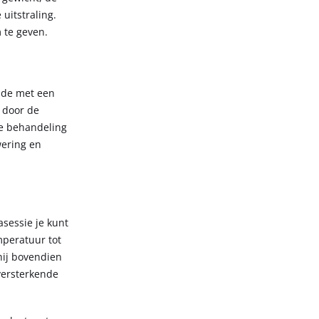
uitstraling.
 te geven.
ijde met een
 door de
te behandeling
wering en
asessie je kunt
mperatuur tot
hij bovendien
versterkende