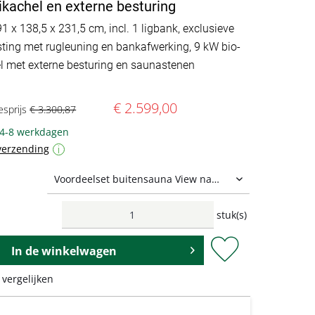
kachel en externe besturing
91 x 138,5 x 231,5 cm, incl. 1 ligbank, exclusieve
sting met rugleuning en bankafwerking, 9 kW bio-
 met externe besturing en saunastenen
€ 2.599,00
esprijs
€ 3.300,87
 4-8 werkdagen
verzending
i
stuk(s)
 oven. Een bijpassende saunaoven is inbegrepen in onze voordelige sets.
In de
winkelwagen
 vergelijken