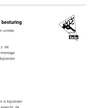
 besturing
en unieke
.z. de
e montage
bijzonder
.
n is bijzonder
 gewicht, de