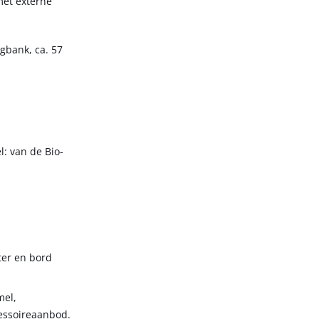
met externe
gbank, ca. 57
l: van de Bio-
ter en bord
mel,
cessoireaanbod.