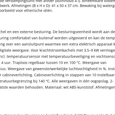
erde verdampingsunit met afvoer (vulinhoud 4 l). Afneembare bode
erk. Afmetingen (B x H x D): 41 x 50 x 37 cm. Bewaking bij waterg
orbeeld voor etherische oliën.
el en een externe besturing. De besturingseenheid wordt aan de
ring comfortabel van buitenaf worden uitgevoerd en kan de temp
ing over een aansluitpunt waarmee een extra elektrisch apparaat
digitale weergave. Voor krachtstroomkachels met 3,5–9 kW vermog
incl. temperatuursensor met temperatuurbeveiliging en vochtsenso
 4 uur. Traploos regelbaar tussen 10 en 100 °C. Weergave van
ius. Weergave van gewenste/werkelijke luchtvochtigheid in %. Inst
r cabineverlichting. Cabineverlichting in stappen van 10 instelbaa
mperatuurbegrenzing bij 140 °C. Alle weergaven in één oogopslag. 2-
aatste waarden behouden. Materiaal: wit ABS-kunststof. Afmetingen 