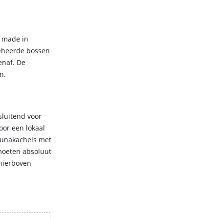
– made in
beheerde bossen
enaf. De
n.
sluitend voor
oor een lokaal
saunakachels met
 moeten absoluut
hierboven