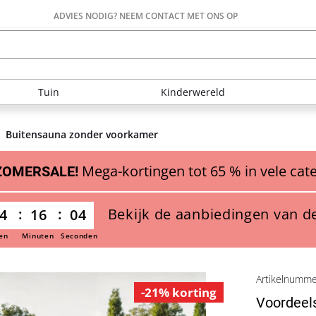
ADVIES NODIG? NEEM CONTACT MET ONS OP
Tuin
Kinderwereld
Buitensauna zonder voorkamer
Mega-kortingen tot 65 % in vele cat
ZOMERSALE!
Bekijk de aanbiedingen van d
4
16
03
en
Minuten
Seconden
Artikelnumm
-21% korting
Voordeel