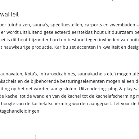
aliteit
voor tuinhuizen, sauna’s, speeltoestellen, carports en zwembaden 
n er wordt uitsluitend geselecteerd eersteklas hout uit duurzaam 
ei is dit hout bijzonder hard en bestand tegen invloeden van buit
 nauwkeurige productie. Karibu zet accenten in kwaliteit en desig
saunavaten, Kota’s, infraroodcabines, saunakachels etc.) mogen uit
nakachels en de bijbehorende besturingselementen mogen alleen d
luiting op het net worden aangesloten. Uitzondering: plug-&-play-
 de kachel tot de wand en van de kachel tot de kachelafscherming
hoogte van de kachelafscherming worden aangepast. Let voor de 
tagehandleidingen.