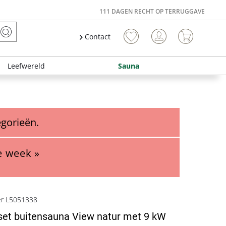
111 DAGEN RECHT OP TERRUGGAVE
Contact
Leefwereld
Sauna
egorieën.
e week »
er L5051338
set buitensauna View natur met 9 kW