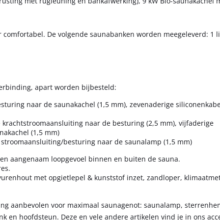
trusting met rugleuning en bankafwerking), 9 kW Bio-saunakachel 
r comfortabel. De volgende saunabanken worden meegeleverd: 1 li
erbinding, apart worden bijbesteld:
besturing naar de saunakachel (1,5 mm), zevenaderige siliconenkabe
e krachtstroomaansluiting naar de besturing (2,5 mm), vijfaderige
unakachel (1,5 mm)
n stroomaansluiting/besturing naar de saunalamp (1,5 mm)
een aangenaam loopgevoel binnen en buiten de sauna.
res.
urenhout met opgietlepel & kunststof inzet, zandloper, klimaatme
ting aanbevolen voor maximaal saunagenot: saunalamp, sterrenhe
nk en hoofdsteun. Deze en vele andere artikelen vind je in ons ac