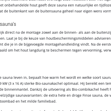
et onbehandelde hout geeft deze sauna een natuurlijke en tijdloze 
aat de buitenkant van de buitensauna geheel naar eigen wens vorm
sauna’s
ijk direct na de montage zowel aan de binnen- als aan de buitenz
. Laat je bij de keuze van houtbeschermingsmiddelen adviseren
ant die je in de bijgevoegde montagehandleiding vindt. Na de eers
aald om het hout langdurig te beschermen tegen vervorming, ver
 de sauna leven in, bepaalt hoe warm het wordt en welke soort saun
9 kW (3 x 16 A) sterke Bio-saunakachel optimaal. Hij bereikt een te
de binnenmantel. Dankzij de uitvoering als Bio-combikachel heeft 
elzijdige saunavarianten: de extra hete en droge Finse sauna, de 
toombad en het milde familiebad.