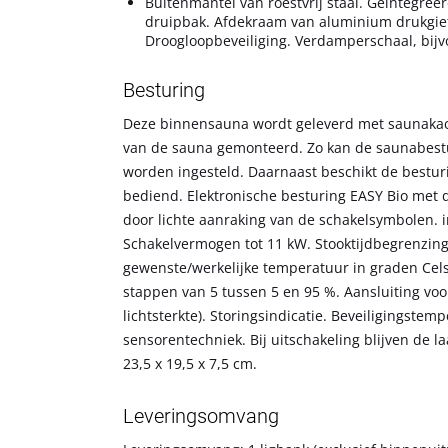
Buitenmantel van roestvrij staal. Geïntegre
druipbak. Afdekraam van aluminium drukgietw
Droogloopbeveiliging. Verdamperschaal, bijvo
Besturing
Deze binnensauna wordt geleverd met saunakach
van de sauna gemonteerd. Zo kan de saunabestu
worden ingesteld. Daarnaast beschikt de bestur
bediend. Elektronische besturing EASY Bio met 
door lichte aanraking van de schakelsymbolen. 
Schakelvermogen tot 11 kW. Stooktijdbegrenzing
gewenste/werkelijke temperatuur in graden Cels
stappen van 5 tussen 5 en 95 %. Aansluiting voo
lichtsterkte). Storingsindicatie. Beveiligingste
sensorentechniek. Bij uitschakeling blijven de l
23,5 x 19,5 x 7,5 cm.
Leveringsomvang