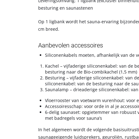
Leveringsomvang: 1 ligbank (exclusief binnenui
besturing en saunastenen
Op 1 ligbank wordt het sauna-ervaring bijzonde
cm breed.
Aanbevolen accessoires
Siliconenkabels moeten, afhankelijk van de v
Kachel – vijfaderige siliconenkabel: van de 
besturing naar de Bio-combikachel (1,5 mm)
Besturing – vijfaderige siliconenkabel: van d
siliconenkabel: van de besturing naar de sa
Saunalamp – drieaderige siliconenkabel: va
Vloerrooster van voetwarm vurenhout: voor 
Accessoiresschap: voor orde in al je accessoi
6-delig saunaset: opgietemmer van robuust v
met badregels voor sauna’s
In het algemeen wordt de volgende basisuitrus
saunageeigende luidsprekers, geuroliën, rustba