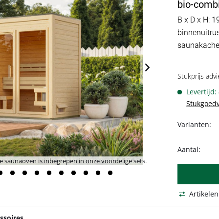
bio-combi
B x D x H: 1
binnenuitru
saunakachel
Stukprijs advi
Levertijd:
Stukgoed
Varianten:
Aantal:
 saunaoven is inbegrepen in onze voordelige sets.
Standaard zonder
Artikelen
ssoires