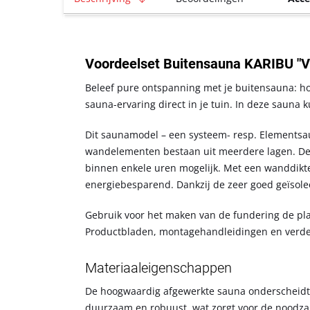
Voordeelset Buitensauna KARIBU "Vi
Beleef pure ontspanning met je buitensauna: ho
sauna-ervaring direct in je tuin. In deze sauna 
Dit saunamodel – een systeem- resp. Elementsau
wandelementen bestaan uit meerdere lagen. D
binnen enkele uren mogelijk. Met een wanddikt
energiebesparend. Dankzij de zeer goed geïsol
Gebruik voor het maken van de fundering de pl
Productbladen, montagehandleidingen en verder
Materiaaleigenschappen
De hoogwaardig afgewerkte sauna onderscheidt z
duurzaam en robuust, wat zorgt voor de noodzakel