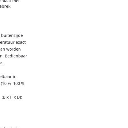
mplaat met
ebrek.
 buitenzijde
eratuur exact
 kan worden
en. Bedienbaar
r.
elbaar in
r (10 %–100 %
(B x H x D):