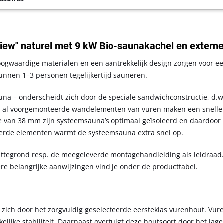
ew" naturel met 9 kW Bio-saunakachel en externe
ogwaardige materialen en een aantrekkelijk design zorgen voor e
kunnen 1–3 personen tegelijkertijd sauneren.
na – onderscheidt zich door de speciale sandwichconstructie, d.w
e al voorgemonteerde wandelementen van vuren maken een snell
e van 38 mm zijn systeemsauna’s optimaal geïsoleerd en daardoor 
eerde elementen warmt de systeemsauna extra snel op.
attegrond resp. de meegeleverde montagehandleiding als leidraad
e belangrijke aanwijzingen vind je onder de producttabel.
ich door het zorgvuldig geselecteerde eersteklas vurenhout. Vure
ijke stabiliteit. Daarnaast overtuigt deze houtsoort door het lage