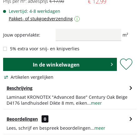
€ 12,99
Prijs per m²: adviesprijs
€ 17,90
Levertijd: 4-8 werkdagen
Pakket- of stukgoedverzending
i
Jouw oppervlakte:
m²
5% extra voor snij- en knipverlies
In de
winkelwagen
Artikelen vergelijken
Beschrijving
Laminaat KRONOTEX "Advanced Base" Century Oak Beige
D4176 landhuisdeel Dikte 8 mm, eiken...
meer
Beoordelingen
0
Lees, schrijf en bespreek beoordelingen...
meer