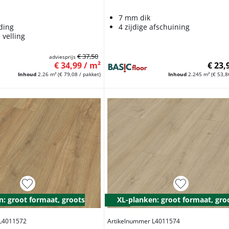
7 mm dik
ding
4 zijdige afschuining
 velling
€ 37,50
adviesprijs
€ 34,99 / m²
€ 23,
Inhoud
2.26 m²
(€ 79,08 / pakket)
Inhoud
2.245 m²
(€ 53,8
n: groot formaat, groots
XL-planken: groot formaat, gro
effect
 L4011572
Artikelnummer L4011574