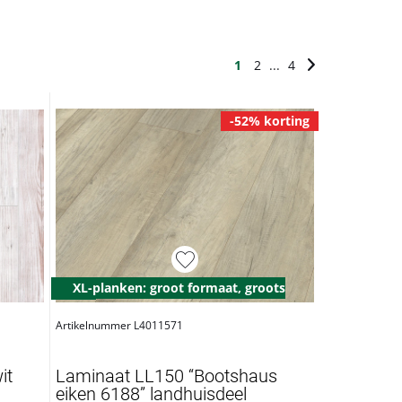
1
2
...
4
-52% korting
XL-planken: groot formaat, groots
effect
Artikelnummer L4011571
it
Laminaat LL150 “Bootshaus
eiken 6188” landhuisdeel