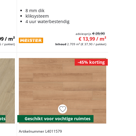
8 mm dik
kliksysteem
4 uur waterbestendig
€ 28,90
adviesprijs
99 / m²
€ 13,99 / m²
6 / pakket)
Inhoud
2.709 m²
(€ 37,90 / pakket)
-45% korting
ots
Geschikt voor vochtige ruimtes
Artikelnummer L4011579