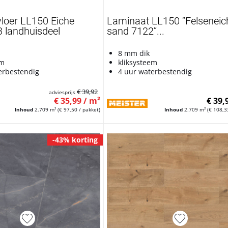
loer LL150 Eiche
Laminaat LL150 “Felseneic
 landhuisdeel
sand 7122”...
8 mm dik
em
kliksysteem
erbestendig
4 uur waterbestendig
€ 39,92
adviesprijs
€ 35,99 / m²
€ 39,
Inhoud
2.709 m²
(€ 97,50 / pakket)
Inhoud
2.709 m²
(€ 108,3
-43% korting