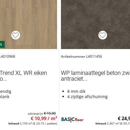
n
 L4010968
Artikelnummer L4011456
Trend XL WR eiken
WP laminaattegel beton zw
...
antraciet...
tendig
8 mm dik
plank
4 zijdige afschuining
€ 15,90
adviesprijs
€ 10,99 / m²
€ 24,
Inhoud
2.159 m²
(€ 23,73 / pakket)
Inhoud
2.367 m²
(€ 59,1