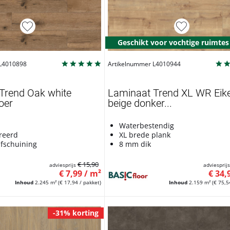
Geschikt voor vochtige ruimtes
 L4010898
Artikelnummer L4010944
Trend Oak white
Laminaat Trend XL WR Eik
oer
beige donker...
Waterbestendig
reerd
XL brede plank
afschuining
8 mm dik
€ 15,90
adviesprijs
adviesprij
€ 7,99 / m²
€ 34,
Inhoud
2.245 m²
(€ 17,94 / pakket)
Inhoud
2.159 m²
(€ 75,5
-31% korting