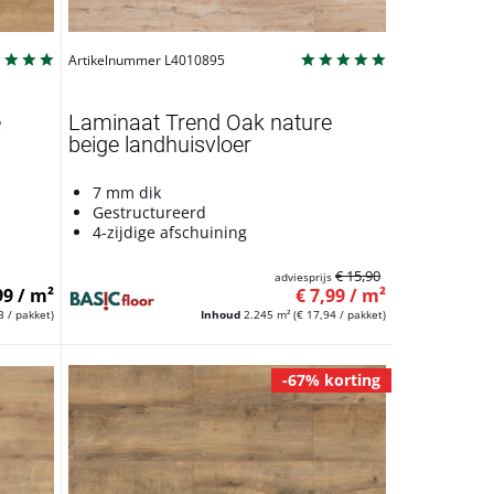
Artikelnummer L4010895
e
Laminaat Trend Oak nature
beige landhuisvloer
7 mm dik
Gestructureerd
4-zijdige afschuining
€ 15,90
adviesprijs
99 / m²
€ 7,99 / m²
3 / pakket)
Inhoud
2.245 m²
(€ 17,94 / pakket)
-67% korting