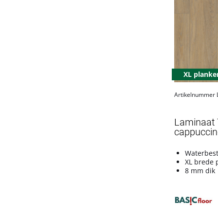
XL planke
Artikelnummer
Laminaat 
cappuccino
Waterbes
XL brede 
8 mm dik