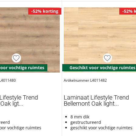
-52% korting
-52% k
voor vochtige ruimtes
Geschikt voor vochtige ruimtes
 L4011480
Artikelnummer L4011482
ifestyle Trend
Laminaat Lifestyle Trend
Oak lgt...
Bellemont Oak light...
8 mm dik
reerd
gestructureerd
oor vochtige ruimtes
geschikt voor vochtige ruimtes