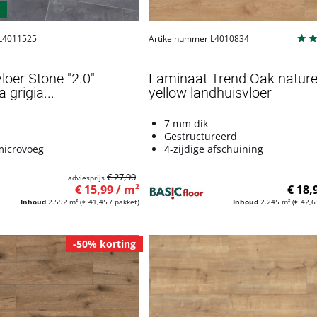
 L4011525
Artikelnummer L4010834
oer Stone "2.0"
Laminaat Trend Oak natur
grigia...
yellow landhuisvloer
7 mm dik
Gestructureerd
 microvoeg
4-zijdige afschuining
€ 27,90
adviesprijs
€ 15,99 / m²
€ 18,
Inhoud
2.592 m²
(€ 41,45 / pakket)
Inhoud
2.245 m²
(€ 42,6
-50% korting