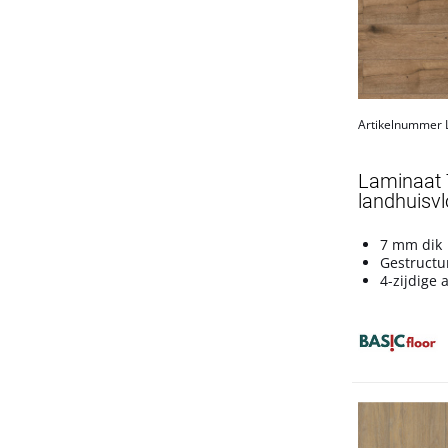
Trend XL
Trend XL WR
Tritty 100
Tritty 200
Tritty 90 Silent CT
Artikelnummer
Villa
Villa XL
Laminaat 
landhuisvl
Producten tonen
7 mm dik
Gestructu
4-zijdige 