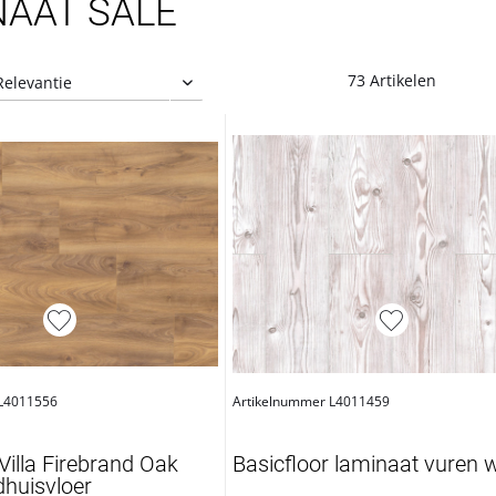
NAAT SALE
73 Artikelen
 L4011556
Artikelnummer L4011459
illa Firebrand Oak
Basicfloor laminaat vuren w
huisvloer