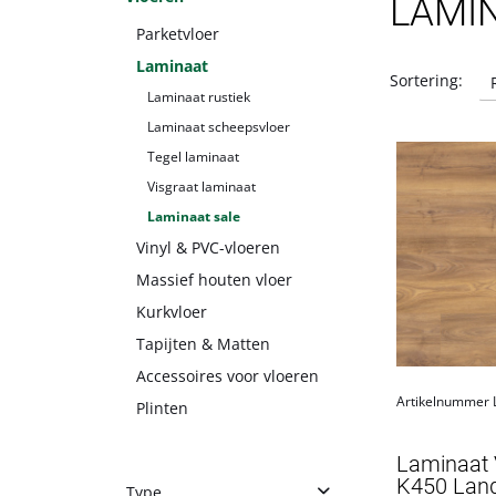
LAMI
Parketvloer
Laminaat
Sortering:
Laminaat rustiek
Laminaat scheepsvloer
Tegel laminaat
Visgraat laminaat
Laminaat sale
Vinyl & PVC-vloeren
Massief houten vloer
Kurkvloer
Tapijten & Matten
Accessoires voor vloeren
Artikelnummer
Plinten
Laminaat V
K450 Land
Type