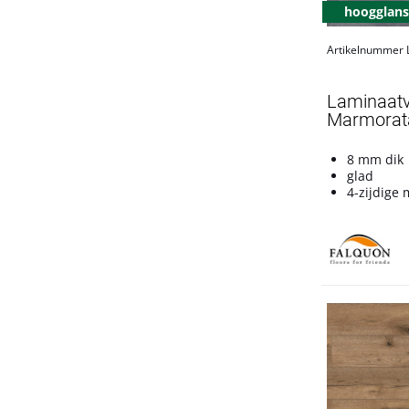
hoogglans
Glamour
LC 150
Artikelnummer
LC 55
Lifestyle Trend
Laminaatvl
LL 150
Marmorata 
LL 150S
8 mm dik
Long Boards 932
glad
Mammut
4-zijdige
Mammut Plus
Robusto
Skyline Trend
Stone 2.0
Super Natural
Trend
Trendtime 1
Trendtime 3
Trendtime 6