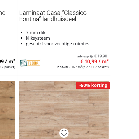
he
Laminaat Casa “Classico
Fontina” landhuisdeel
7 mm dik
kliksysteem
geschikt voor vochtige ruimtes
€ 19,90
adviesprijs
99 / m²
€ 10,99 / m²
3 / pakket)
Inhoud
2.467 m²
(€ 27,11 / pakket)
-50% korting