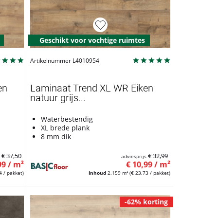
Geschikt voor vochtige ruimtes
Artikelnummer L4010954
en
Laminaat Trend XL WR Eiken
natuur grijs...
Waterbestendig
XL brede plank
8 mm dik
€ 37,50
€ 32,99
s
adviesprijs
99 / m²
€ 10,99 / m²
4 / pakket)
Inhoud
2.159 m²
(€ 23,73 / pakket)
-62% korting