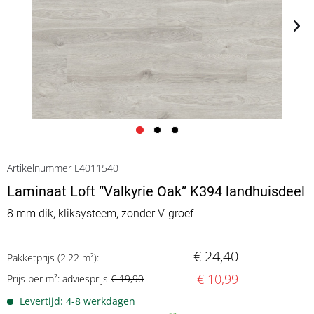
Artikelnummer L4011540
Laminaat Loft “Valkyrie Oak” K394 landhuisdeel
8 mm dik, kliksysteem, zonder V-groef
€ 24,40
Pakketprijs (2.22 m²):
€ 10,99
Prijs per m²: adviesprijs
€ 19,90
Levertijd: 4-8 werkdagen