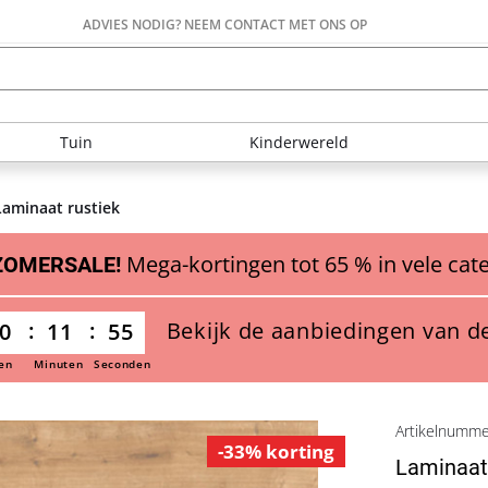
ADVIES NODIG? NEEM CONTACT MET ONS OP
Tuin
Kinderwereld
Laminaat rustiek
Mega-kortingen tot 65 % in vele cat
ZOMERSALE!
Bekijk de aanbiedingen van d
0
11
54
en
Minuten
Seconden
Artikelnumm
-33% korting
Laminaat