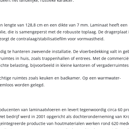
eert het landelijke, rustieke karakter.
 lengte van 128,8 cm en een dikte van 7 mm. Laminaat heeft een 
lie, die is samengeperst met de robuuste toplaag. De dragerplaat
orgt de contralaag/stabilisatiefilm voor vormvastheid.
dig te hanteren zwevende installatie. De vloerbedekking valt in ge
 ruimtes in huis, zoals trappenhallen of entrees. Met de commercië
lichte belasting, bijvoorbeeld in kleine kantoren of vergaderruimtes
 vochtige ruimtes zoals keuken en badkamer. Op een warmwater-
eemloos worden gelegd.
ducenten van laminaatvloeren en levert tegenwoordig circa 60 pro
Het bedrijf werd in 2001 opgericht als dochteronderneming van K
 geïntegreerde productie van houtmaterialen werken rond 620 med