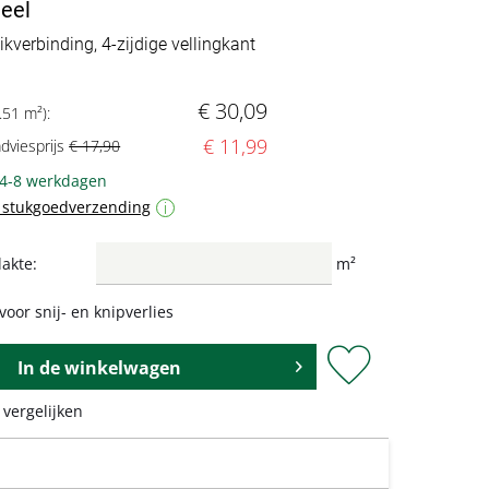
eel
ikverbinding, 4-zijdige vellingkant
€ 30,09
.51 m²):
€ 11,99
adviesprijs
€ 17,90
 4-8 werkdagen
f stukgoedverzending
i
akte:
m²
voor snij- en knipverlies
In de
winkelwagen
 vergelijken