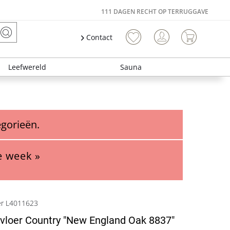
111 DAGEN RECHT OP TERRUGGAVE
Contact
Leefwereld
Sauna
egorieën.
e week »
er L4011623
vloer Country "New England Oak 8837"