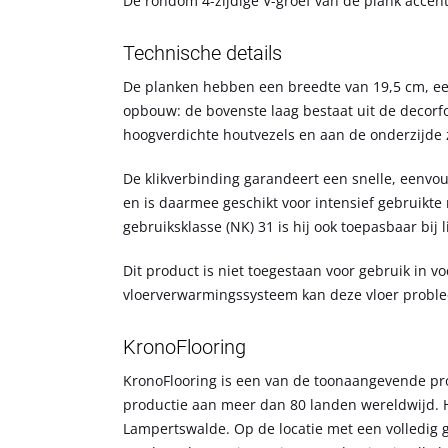
De rondom 4-zijdige V-groef van de plank accentu
Technische details
De planken hebben een breedte van 19,5 cm, een
opbouw: de bovenste laag bestaat uit de decorfo
hoogverdichte houtvezels en aan de onderzijde z
De klikverbinding garandeert een snelle, eenvou
en is daarmee geschikt voor intensief gebruikte
gebruiksklasse (NK) 31 is hij ook toepasbaar bij 
Dit product is niet toegestaan voor gebruik in
vloerverwarmingssysteem kan deze vloer probl
KronoFlooring
KronoFlooring is een van de toonaangevende pro
productie aan meer dan 80 landen wereldwijd. 
Lampertswalde. Op de locatie met een volledig