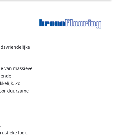
udsvriendelijke
rme van massieve
opende
kelijk. Zo
 door duurzame
.
ustieke look.