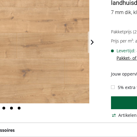
landhuisd
7 mm dik, kl
Pakketprijs (2
Prijs per m²: 
Levertijd:
Pakket- o
Jouw oppervl
5% extra 
Artikelen
ssoires