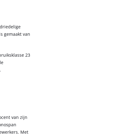
driedelige
 is gemaakt van
bruiksklasse 23
le
.
cent van zijn
ronospan
ewerkers. Met