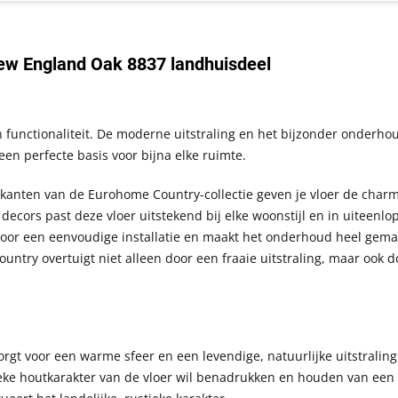
ew England Oak 8837 landhuisdeel
 functionaliteit. De moderne uitstraling en het bijzonder onderho
en perfecte basis voor bijna elke ruimte.
e kanten van de Eurohome Country-collectie geven je vloer de cha
 decors past deze vloer uitstekend bij elke woonstijl en in uiteenl
voor een eenvoudige installatie en maakt het onderhoud heel gemak
ountry overtuigt niet alleen door een fraaie uitstraling, maar ook
gt voor een warme sfeer en een levendige, natuurlijke uitstraling
eke houtkarakter van de vloer wil benadrukken en houden van een r