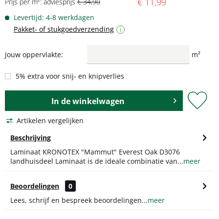
€ 11,99
Prijs per m²: adviesprijs
€ 34,90
Levertijd: 4-8 werkdagen
Pakket- of stukgoedverzending
i
Jouw oppervlakte:
m²
5% extra voor snij- en knipverlies
In de
winkelwagen
Artikelen vergelijken
Beschrijving
Laminaat KRONOTEX "Mammut" Everest Oak D3076
landhuisdeel Laminaat is de ideale combinatie van...
meer
Beoordelingen
0
Lees, schrijf en bespreek beoordelingen...
meer