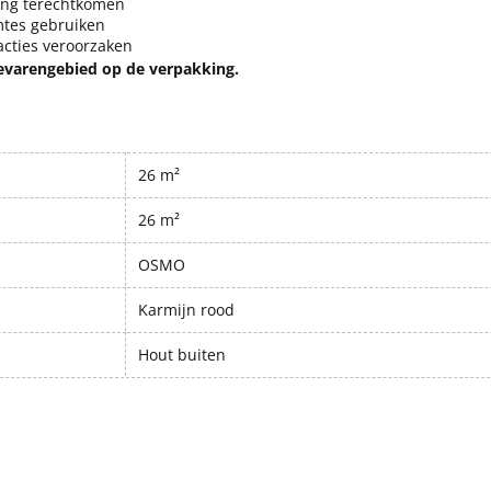
ding terechtkomen
mtes gebruiken
acties veroorzaken
evarengebied op de verpakking.
26 m²
26 m²
OSMO
Karmijn rood
Hout buiten