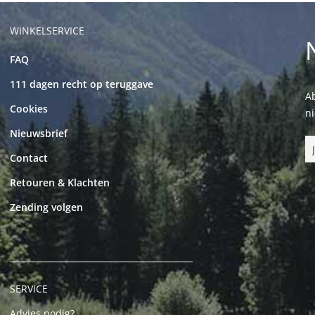
WINKELSERVICE
FAQ
111 dagen recht op teruggave
Ab
Cookies
n
Nieuwsbrief
Contact
Retouren & Klachten
Zending volgen
SERVICE
Advies nodig?