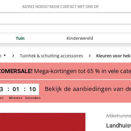
ADVIES NODIG? NEEM CONTACT MET ONS OP
Tuin
Kinderwereld
n
Tuinhek & schutting accessoires
Kleuren voor hek
Mega-kortingen tot 65 % in vele cat
ZOMERSALE!
Bekijk de aanbiedingen van d
3
01
09
en
Minuten
Seconden
Artikelnumm
Landhuis