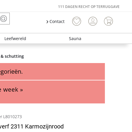
111 DAGEN RECHT OP TERRUGGAVE
Contact
Leefwereld
Sauna
 & schutting
egorieën.
e week »
er L8010273
verf 2311 Karmozijnrood