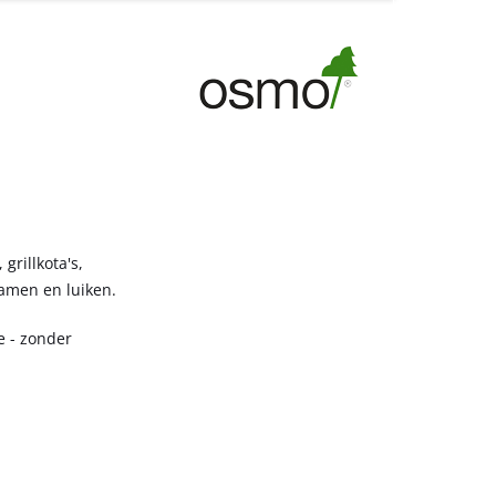
grillkota's,
amen en luiken.
e - zonder