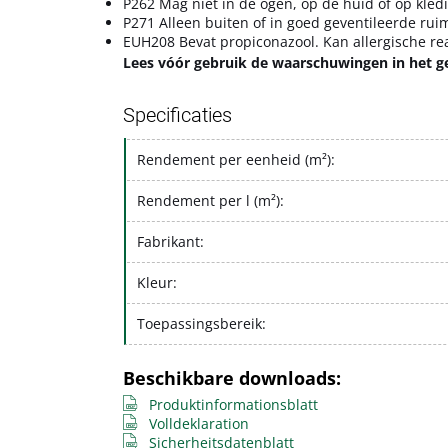
P262 Mag niet in de ogen, op de huid of op kle
P271 Alleen buiten of in goed geventileerde rui
EUH208 Bevat propiconazool. Kan allergische re
Lees vóór gebruik de waarschuwingen in het g
Specificaties
Rendement per eenheid (m²):
Rendement per l (m²):
Fabrikant:
Kleur:
Toepassingsbereik:
Beschikbare downloads:
Produktinformationsblatt
Volldeklaration
Sicherheitsdatenblatt