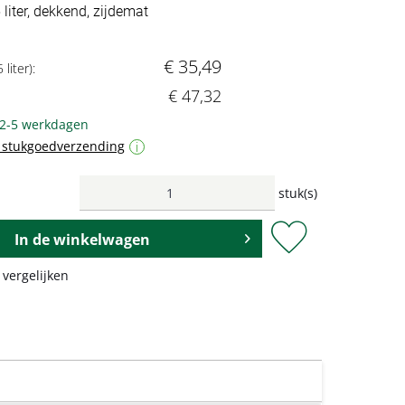
 liter, dekkend, zijdemat
€ 35,49
 liter):
€ 47,32
 2-5 werkdagen
f stukgoedverzending
i
stuk(s)
In de
winkelwagen
 vergelijken