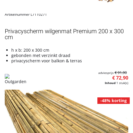
Artikelnummer L7110271
Privacyscherm wilgenmat Premium 200 x 300
cm
h x b: 200 x 300 cm
gebonden met verzinkt draad
privacyscherm voor balkon & terras
€ 91,90
adviesprijs
€ 72,90
Inhoud
1 stuk(s)
-48% korting