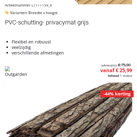
Artikelnummer L7111159_V
Varianten: Breedte x hoogte
PVC-schutting- privacymat grijs
Flexibel en robuust
veelzijdig
verschillende afmetingen
€ 75,90
adviesprijs
vanaf € 25,99
Inhoud
1 stuk(s)
-44% korting