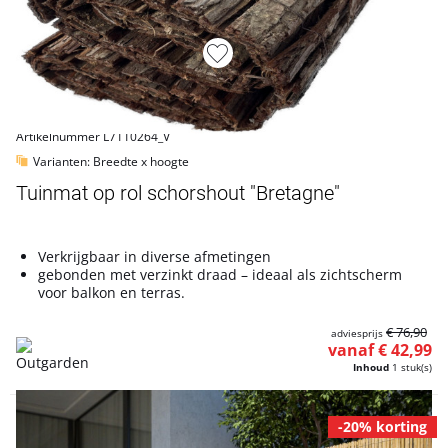
Artikelnummer L7110264_V
Varianten: Breedte x hoogte
Tuinmat op rol schorshout "Bretagne"
Verkrijgbaar in diverse afmetingen
gebonden met verzinkt draad – ideaal als zichtscherm
voor balkon en terras.
€ 76,90
adviesprijs
vanaf € 42,99
Inhoud
1 stuk(s)
-20% korting