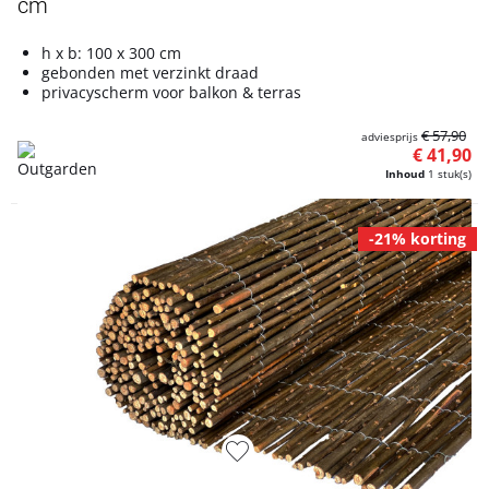
cm
h x b: 100 x 300 cm
gebonden met verzinkt draad
privacyscherm voor balkon & terras
€ 57,90
adviesprijs
€ 41,90
Inhoud
1 stuk(s)
-21% korting