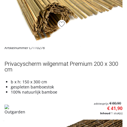
Artikelnummer L7110278
Privacyscherm wilgenmat Premium 200 x 300
cm
b x h: 150 x 300 cm
gespleten bamboestok
100% natuurlijk bamboe
€ 80,90
adviesprijs
€ 41,90
Inhoud
1 stuk(s)