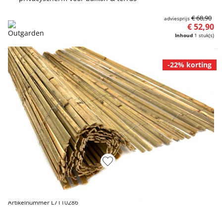
€ 68,90
adviesprijs
€ 52,90
Inhoud
1 stuk(s)
-22% korting
Artikelnummer L7110286