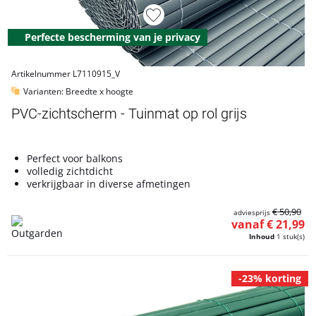
Perfecte bescherming van je privacy
Artikelnummer L7110915_V
Varianten: Breedte x hoogte
PVC-zichtscherm - Tuinmat op rol grijs
Perfect voor balkons
volledig zichtdicht
verkrijgbaar in diverse afmetingen
€ 50,90
adviesprijs
vanaf € 21,99
Inhoud
1 stuk(s)
-23% korting