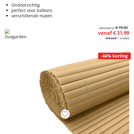
Ondoorzichtig
perfect voor balkons
verschillende maten
€ 75,90
adviesprijs
vanaf € 31,99
Inhoud
1 stuk(s)
-66% korting