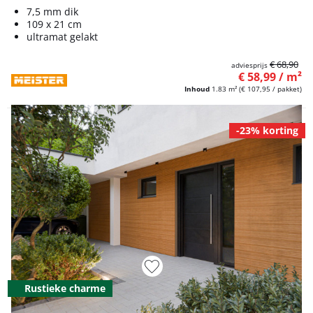
7,5 mm dik
109 x 21 cm
ultramat gelakt
€ 68,90
adviesprijs
€ 58,99 / m²
Inhoud
1.83 m²
(€ 107,95 / pakket)
-23% korting
Rustieke charme