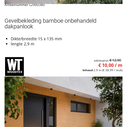
Artikelnummer L2900380
Gevelbekleding bamboe onbehandeld
dakpanlook
Dikte/breedte 15 x 135 mm
lengte 2,9 m
€ 12,90
adviesprijs
€ 10,00 / m
Inhoud
2.9 m
(€ 28,99 / stuk)