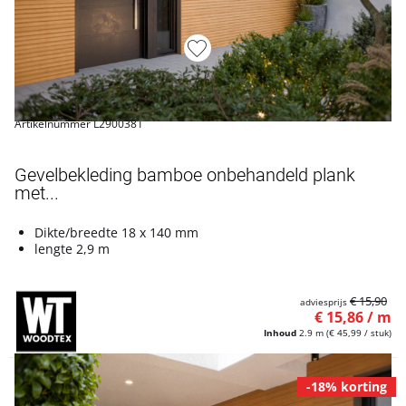
Artikelnummer L2900381
Gevelbekleding bamboe onbehandeld plank
met...
Dikte/breedte 18 x 140 mm
lengte 2,9 m
€ 15,90
adviesprijs
€ 15,86 / m
Inhoud
2.9 m
(€ 45,99 / stuk)
-18% korting