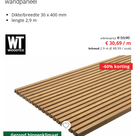
wandpaneel
Dikte/breedte 30 x 400 mm
lengte 2,9 m
€ 33,90
adviesprijs
€ 30,69 / m
Inhoud
2.9 m
(€ 88,99 / stuk)
-60% korting
Gezond binnenklimaat