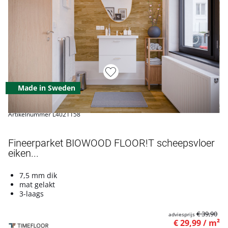
Made in Sweden
Artikelnummer L4021158
Fineerparket BIOWOOD FLOOR!T scheepsvloer
eiken...
7,5 mm dik
mat gelakt
3-laags
€ 39,90
adviesprijs
€ 29,99 / m²