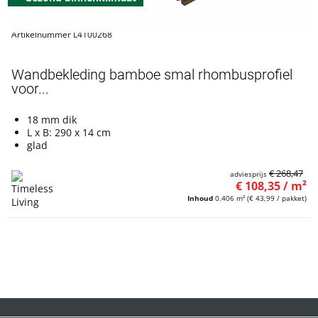
Artikelnummer L4100268
Wandbekleding bamboe smal rhombusprofiel
voor...
18 mm dik
L x B: 290 x 14 cm
glad
€ 268,47
adviesprijs
€ 108,35 / m²
Inhoud
0.406 m²
(€ 43,99 / pakket)