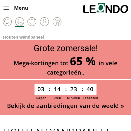
Menu
Houten wandpaneel
Grote zomersale!
65 %
Mega-kortingen tot
in vele
categorieën..
03
14
23
39
Dagen
Uren
Minuten
Seconden
Bekijk de aanbiedingen van de week! »