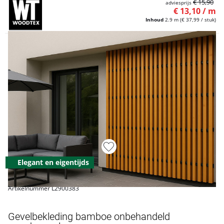
€ 15,90
adviesprijs
€ 13,10 / m
Inhoud
2.9 m
(€ 37,99 / stuk)
Elegant en eigentijds
Artikelnummer L2900383
Gevelbekleding bamboe onbehandeld