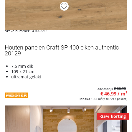
Artikelnummer L4100380
Houten panelen Craft SP 400 eiken authentic
20129
7,5 mm dik
109 x 21 cm
ultramat gelakt
€ 66,90
adviesprijs
€ 46,99 / m²
Inhoud
1.83 m²
(€ 85,99 / pakket)
-25% korting