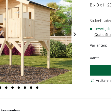
B x D x H: 2
Stukprijs advi
Levertijd:
Gratis St
Varianten:
Aantal:
Artikelen
Accessoires