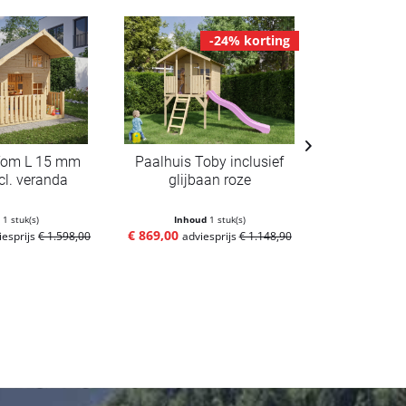
-24% korting
Tom L 15 mm
Paalhuis Toby inclusief
Paalhuis 
ncl. veranda
glijbaan roze
drukb
d
1 stuk(s)
Inhoud
1 stuk(s)
Inho
€ 869,00
€ 999,00
iesprijs
€ 1.598,00
adviesprijs
€ 1.148,90
adv