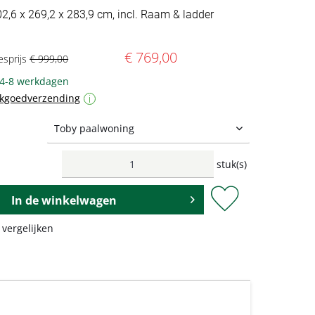
02,6 x 269,2 x 283,9 cm, incl. Raam & ladder
€ 769,00
esprijs
€ 999,00
 4-8 werkdagen
ukgoedverzending
i
stuk(s)
In de
winkelwagen
 vergelijken