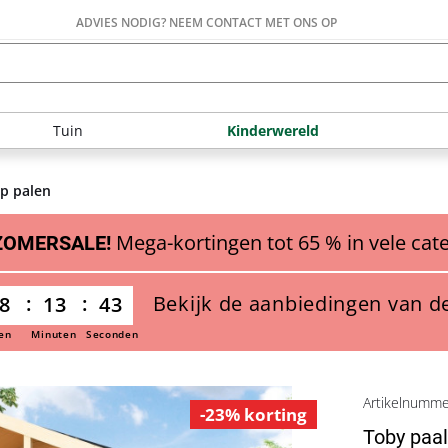
ADVIES NODIG? NEEM CONTACT MET ONS OP
Tuin
Kinderwereld
op palen
Mega-kortingen tot 65 % in vele cat
ZOMERSALE!
Bekijk de aanbiedingen van d
8
13
42
en
Minuten
Seconden
Artikelnumm
-23% korting
Toby paa