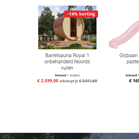
-14% korting
Barrelsauna Royal 1
Glijbaan
onbehandeld Noords
paste
vuren
Inhoud
1 stuk(s)
Inhoud
€ 2.599,00
€ 16
adviesprijs
€ 3.011,69