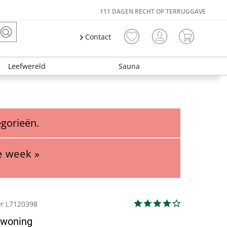
111 DAGEN RECHT OP TERRUGGAVE
Contact
Leefwereld
Sauna
egorieën.
e week »
er L7120398
lwoning