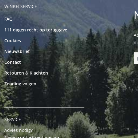
WINKELSERVICE
FAQ
111 dagen recht op teruggave
Ab
Cookies
n
Nieuwsbrief
Contact
Retouren & Klachten
Zending volgen
SERVICE
Advies nodig?
Neem contact met ons op