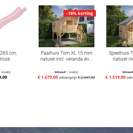
-18% korting
 265 cm,
Paalhuis Tom XL 15 mm
Speelhuis 
lroze
naturel incl. veranda en...
naturel i
1 stuk(s)
Inhoud
1 stuk(s)
Inhou
9,00
€ 1.679,00
€ 1.519,00
adviesprijs
€ 2.047,00
adv