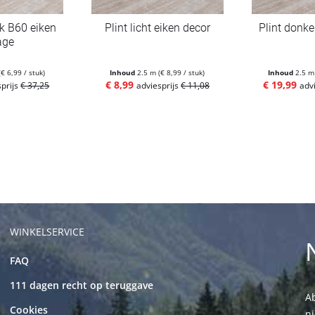
ek B60 eiken
Plint licht eiken decor
Plint donke
age
(€ 6,99 / stuk)
Inhoud
2.5 m
(€ 8,99 / stuk)
Inhoud
2.5 
€ 8,99
€ 19,99
sprijs
€ 37,25
adviesprijs
€ 11,08
adv
WINKELSERVICE
FAQ
111 dagen recht op teruggave
Ab
Cookies
n