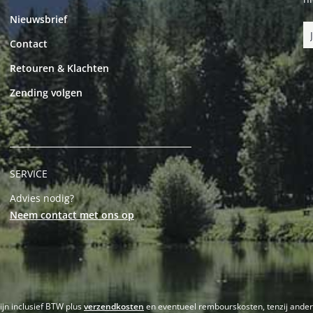
Nieuwsbrief
Contact
Retouren & Klachten
Zending volgen
SERVICE
Advies nodig?
Neem contact met ons op
zijn inclusief BTW plus
verzendkosten
en eventueel rembourskosten, tenzij ande