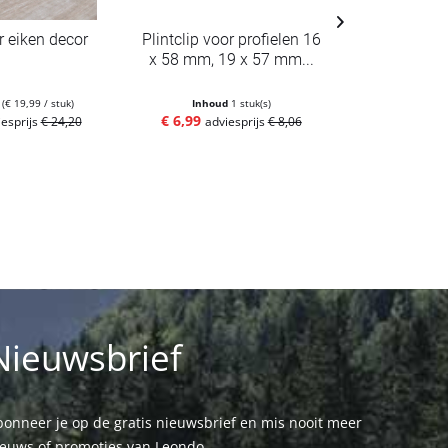
r eiken decor
Plintclip voor profielen 16
Plint Mil
x 58 mm, 19 x 57 mm...
D3530 d
m
(€ 19,99 / stuk)
Inhoud
1 stuk(s)
Inhoud
2.
€ 6,99
€ 4,99
iesprijs
€ 24,20
adviesprijs
€ 8,06
adv
Nieuwsbrief
onneer je op de gratis nieuwsbrief en mis nooit meer
ieuws of promoties van Leondo.