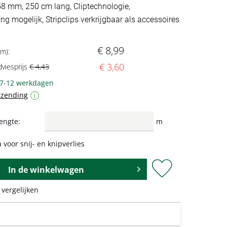
 58 mm, 250 cm lang, Cliptechnologie,
ng mogelijk, Stripclips verkrijgbaar als accessoires
€ 8,99
 m):
€ 3,60
dviesprijs
€ 4,43
 7-12 werkdagen
rzending
i
engte:
m
 voor snij- en knipverlies
In de
winkelwagen
 vergelijken