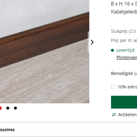
B x H: 16 x
Kabelgeleidi
Stukprijs (2.5
Prijs per m: a
Levertijd:
Plintenve
Benodigde L
10% extra
Artikelen
ssoires