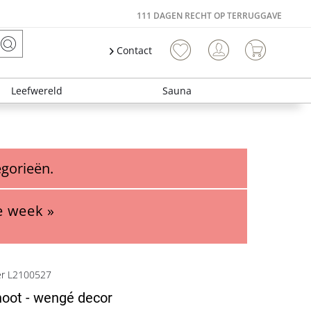
111 DAGEN RECHT OP TERRUGGAVE
Contact
Leefwereld
Sauna
egorieën.
e week »
er L2100527
noot - wengé decor