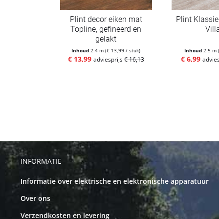
Plint decor eiken mat
Plint Klassi
Topline, gefineerd en
Vill
gelakt
Inhoud
2.4 m
(€ 13,99 / stuk)
Inhoud
2.5 m
€ 13,99
€ 6,99
adviesprijs
€ 16,13
advie
INFORMATIE
Informatie over elektrische en elektronische apparatuur
Over ons
Verzendkosten en levering