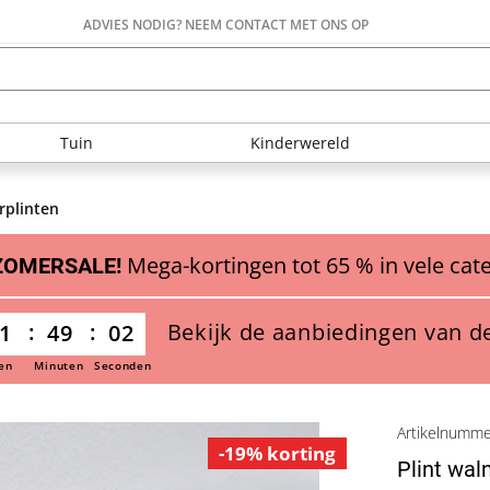
ADVIES NODIG? NEEM CONTACT MET ONS OP
Tuin
Kinderwereld
rplinten
Mega-kortingen tot 65 % in vele cat
ZOMERSALE!
Bekijk de aanbiedingen van d
1
49
00
en
Minuten
Seconden
Artikelnumm
-19% korting
Plint wal