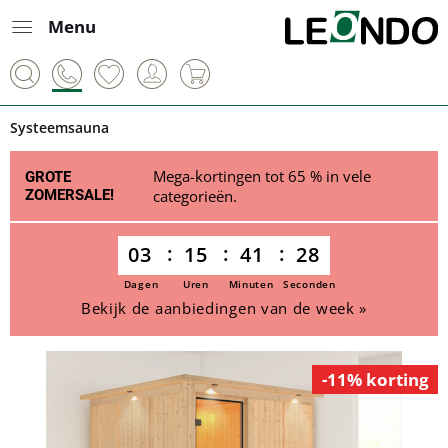
Menu
Systeemsauna
Mega-kortingen tot 65 % in vele
GROTE
ZOMERSALE!
categorieën.
03
15
41
28
Dagen
Uren
Minuten
Seconden
Bekijk de aanbiedingen van de week »
-11% korting