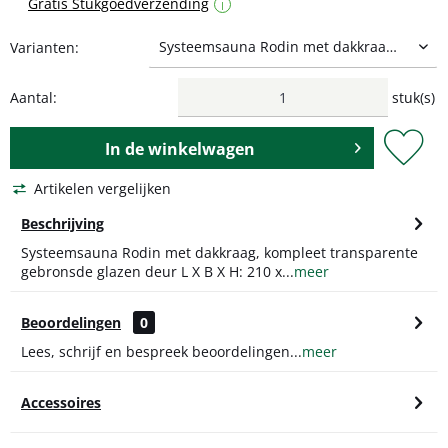
Gratis Stukgoedverzending
i
Varianten:
Aantal:
stuk(s)
In de
winkelwagen
Artikelen vergelijken
Beschrijving
Systeemsauna Rodin met dakkraag, kompleet transparente
gebronsde glazen deur L X B X H: 210 x...
meer
Beoordelingen
0
Lees, schrijf en bespreek beoordelingen...
meer
Accessoires