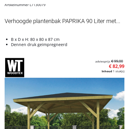
Artikelnummer L7130079
Verhoogde plantenbak PAPRIKA 90 Liter met...
B x D x H: 80 x 80 x 87 cm
Dennen druk geïmpregneerd
€ 99,00
adviesprijs
€ 82,99
Inhoud
1 stuk(s)