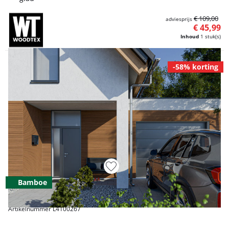
€ 109,00
adviesprijs
€ 45,99
Inhoud
1 stuk(s)
-58% korting
Bamboe
Artikelnummer L4100267