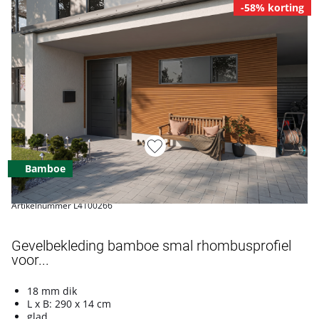
-58% korting
Bamboe
Artikelnummer L4100266
Gevelbekleding bamboe smal rhombusprofiel
voor...
18 mm dik
L x B: 290 x 14 cm
glad