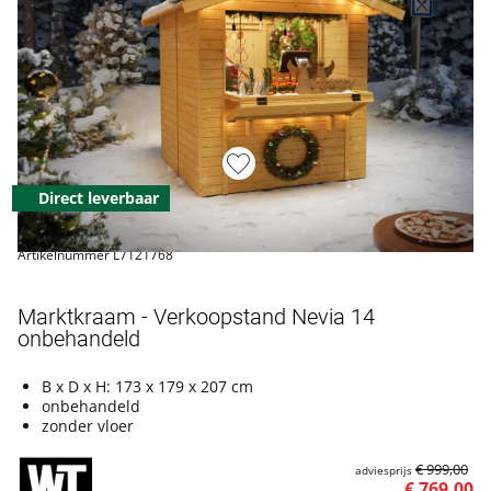
Direct leverbaar
Artikelnummer L7121768
Marktkraam - Verkoopstand Nevia 14
onbehandeld
B x D x H: 173 x 179 x 207 cm
onbehandeld
zonder vloer
€ 999,00
adviesprijs
€ 769,00