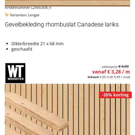
Artikelnummer L2900308_V
Varianten: Lengte
Gevelbekleding rhombuslat Canadese lariks
Dikte/breedte 21 x 68 mm
geschaafd
€ 4,89
adviesprijs
vanaf € 3,28 / m
Inhoud
3.05 m
(€ 9,99 / stuk)
-35% korting