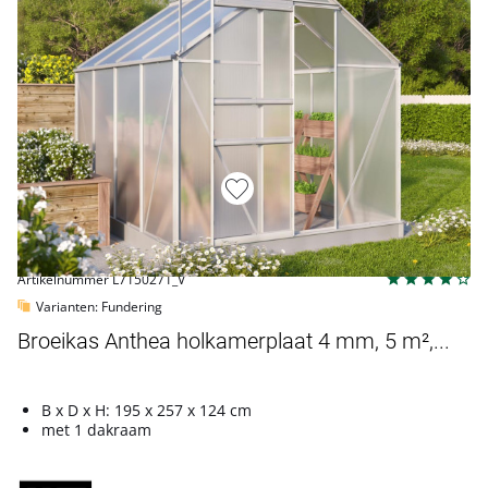
Artikelnummer L7150271_V
Varianten: Fundering
Broeikas Anthea holkamerplaat 4 mm, 5 m²,...
B x D x H: 195 x 257 x 124 cm
met 1 dakraam