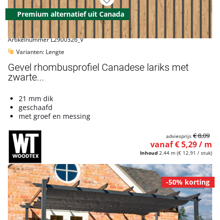
Premium alternatief uit Canada
Artikelnummer L2900326_V
Varianten: Lengte
Gevel rhombusprofiel Canadese lariks met
zwarte...
21 mm dik
geschaafd
met groef en messing
€ 8,09
adviesprijs
vanaf € 5,29 / m
Inhoud
2.44 m
(€ 12,91 / stuk)
-50% korting