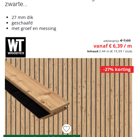
zwarte...
27 mm dik
geschaafd
met groef en messing
€ 7,69
adviesprijs
vanaf € 6,39 / m
Inhoud
2.44 m
(€ 15,59 / stuk)
-27% korting