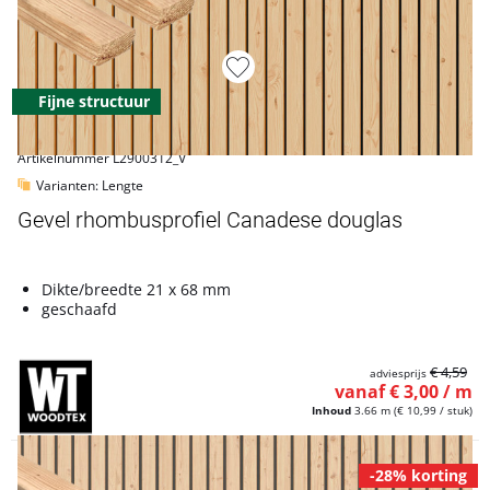
Fijne structuur
Artikelnummer L2900312_V
Varianten: Lengte
Gevel rhombusprofiel Canadese douglas
Dikte/breedte 21 x 68 mm
geschaafd
€ 4,59
adviesprijs
vanaf € 3,00 / m
Inhoud
3.66 m
(€ 10,99 / stuk)
-28% korting