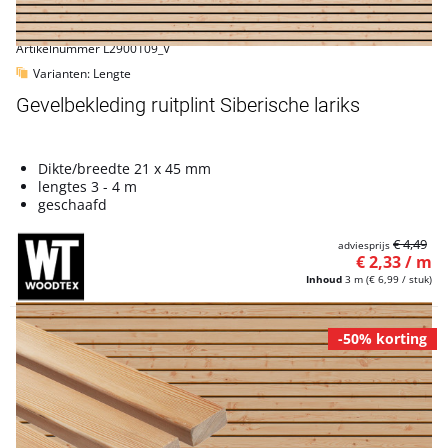
Artikelnummer L2900109_V
Varianten: Lengte
Gevelbekleding ruitplint Siberische lariks
Dikte/breedte 21 x 45 mm
lengtes 3 - 4 m
geschaafd
€ 4,49
adviesprijs
€ 2,33 / m
Inhoud
3 m
(€ 6,99 / stuk)
-50% korting