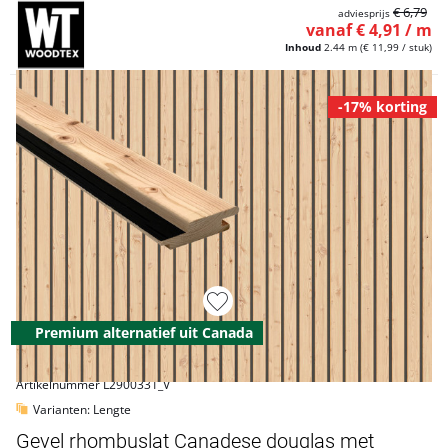
€ 6,79
adviesprijs
vanaf € 4,91 / m
Inhoud
2.44 m
(€ 11,99 / stuk)
-17% korting
Premium alternatief uit Canada
Artikelnummer L2900331_V
Varianten: Lengte
Gevel rhombuslat Canadese douglas met