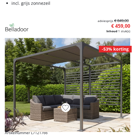
incl. grijs zonnezeil
€ 849,00
adviesprijs
€ 459,00
Inhoud
1 stuk(s)
-53% korting
Artikelnummer L7121766