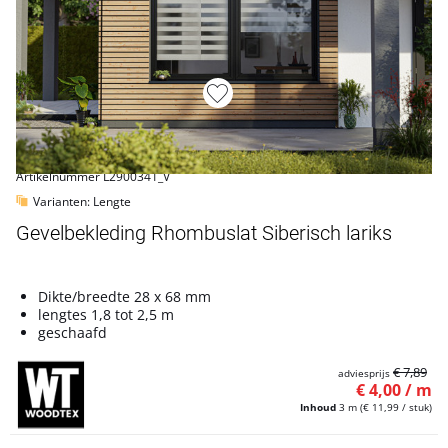
Artikelnummer L2900341_V
Varianten: Lengte
Gevelbekleding Rhombuslat Siberisch lariks
Dikte/breedte 28 x 68 mm
lengtes 1,8 tot 2,5 m
geschaafd
€ 7,89
adviesprijs
€ 4,00 / m
Inhoud
3 m
(€ 11,99 / stuk)