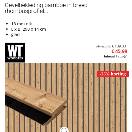
Gevelbekleding bamboe in breed
rhombusprofiel...
18 mm dik
L x B: 290 x 14 cm
glad
€ 109,00
adviesprijs
€ 45,99
Inhoud
1 stuk(s)
-35% korting