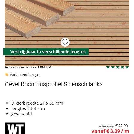
Verkrijgbaar in verschillende lengtes
Artikelnummer L2900041_V
Varianten: Lengte
Gevel Rhombusprofiel Siberisch lariks
Dikte/breedte 21 x 65 mm
lengtes 2 tot 4 m
geschaafd
€ 22,90
adviesprijs
vanaf € 3,09 / m