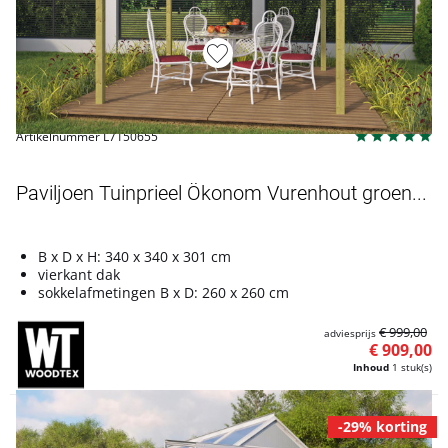
Artikelnummer L7150655
Paviljoen Tuinprieel Ökonom Vurenhout groen...
B x D x H: 340 x 340 x 301 cm
vierkant dak
sokkelafmetingen B x D: 260 x 260 cm
€ 999,00
adviesprijs
€ 909,00
Inhoud
1 stuk(s)
-29% korting