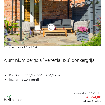
Artikelnummer L7121764
Aluminium pergola "Venezia 4x3" donkergrijs
B x D x H: 395,5 x 300 x 234,5 cm
incl. grijs zonnezeil
€ 1.129,00
adviesprijs
€ 559,00
Inhoud
1 stuk(s)