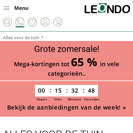
Menu
Alles voor de tuin
Grote zomersale!
65 %
Mega-kortingen tot
in vele
categorieën..
00
15
32
46
Dagen
Uren
Minuten
Seconden
Bekijk de aanbiedingen van de week! »