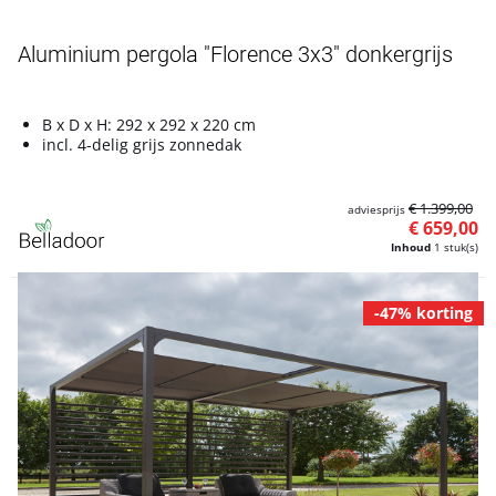
Aluminium pergola "Florence 3x3" donkergrijs
B x D x H: 292 x 292 x 220 cm
incl. 4-delig grijs zonnedak
€ 1.399,00
adviesprijs
€ 659,00
Inhoud
1 stuk(s)
-47% korting