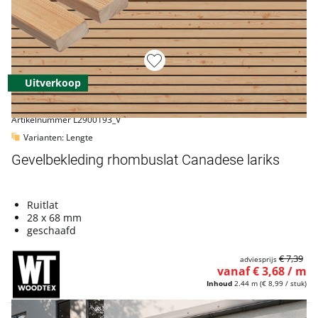
Uitverkoop
Artikelnummer L2900193_V
Varianten: Lengte
Gevelbekleding rhombuslat Canadese lariks
Ruitlat
28 x 68 mm
geschaafd
€ 7,39
adviesprijs
vanaf € 3,68 / m
Inhoud
2.44 m
(€ 8,99 / stuk)