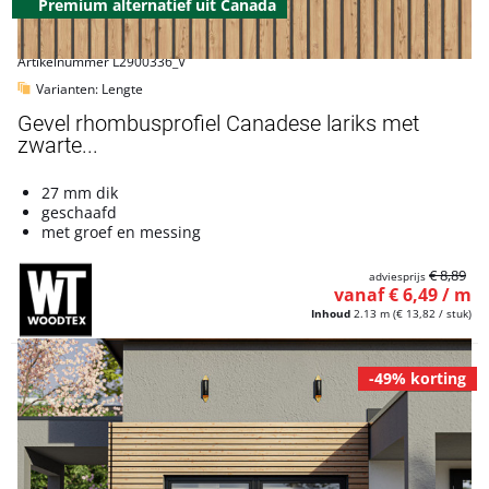
Premium alternatief uit Canada
Artikelnummer L2900336_V
Varianten: Lengte
Gevel rhombusprofiel Canadese lariks met
zwarte...
27 mm dik
geschaafd
met groef en messing
€ 8,89
adviesprijs
vanaf € 6,49 / m
Inhoud
2.13 m
(€ 13,82 / stuk)
-49% korting