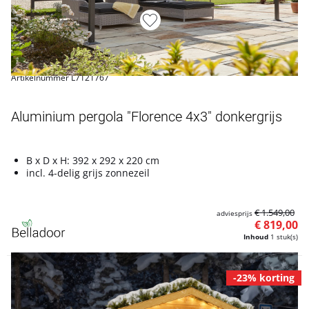
Artikelnummer L7121767
Aluminium pergola "Florence 4x3" donkergrijs
B x D x H: 392 x 292 x 220 cm
incl. 4-delig grijs zonnezeil
€ 1.549,00
adviesprijs
€ 819,00
Inhoud
1 stuk(s)
-23% korting