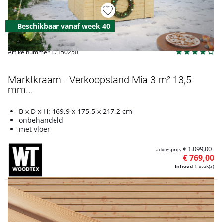
Beschikbaar vanaf week 40
Artikelnummer L7150250
Marktkraam - Verkoopstand Mia 3 m² 13,5
mm...
B x D x H: 169,9 x 175,5 x 217,2 cm
onbehandeld
met vloer
€ 1.099,00
adviesprijs
€ 769,00
Inhoud
1 stuk(s)