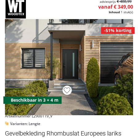
€ 488,99
adviesprijs
vanaf € 349,00
Inhoud
1 stuk(s)
-51% korting
Beschikbaar in 3 + 4 m
Artikelnummer L2900119_V
Varianten: Lengte
Gevelbekleding Rhombuslat Europees lariks