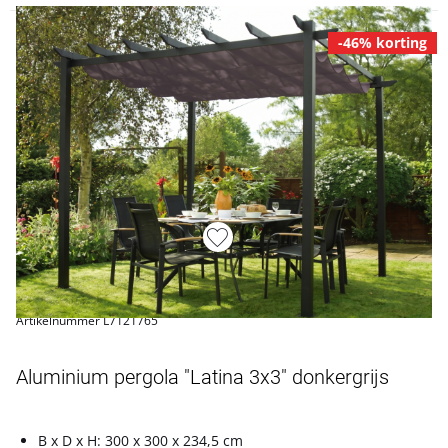
-46% korting
Artikelnummer L7121765
Aluminium pergola "Latina 3x3" donkergrijs
B x D x H: 300 x 300 x 234,5 cm