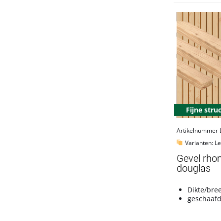
Fijne stru
Artikelnummer 
Varianten: L
Gevel rho
douglas
Dikte/bre
geschaaf