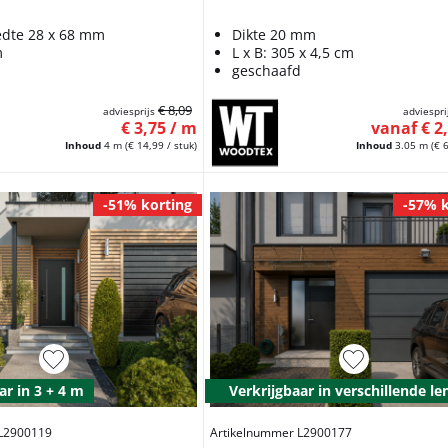
edte 28 x 68 mm
Dikte 20 mm
m
L x B: 305 x 4,5 cm
d
geschaafd
€ 8,09
adviesprijs
adviespri
€ 3,75 / m
vanaf € 2
Inhoud
4 m
(€ 14,99 / stuk)
Inhoud
3.05 m
(€ 
-51% korting
-57% k
r in 3 + 4 m
Verkrijgbaar in verschillende le
 L2900119
Artikelnummer L2900177