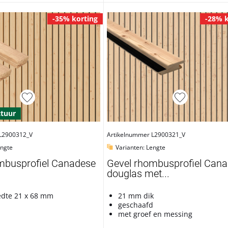
-35% korting
-28% k
ctuur
L2900312_V
Artikelnummer L2900321_V
engte
Varianten: Lengte
mbusprofiel Canadese
Gevel rhombusprofiel Can
douglas met...
edte 21 x 68 mm
21 mm dik
d
geschaafd
met groef en messing