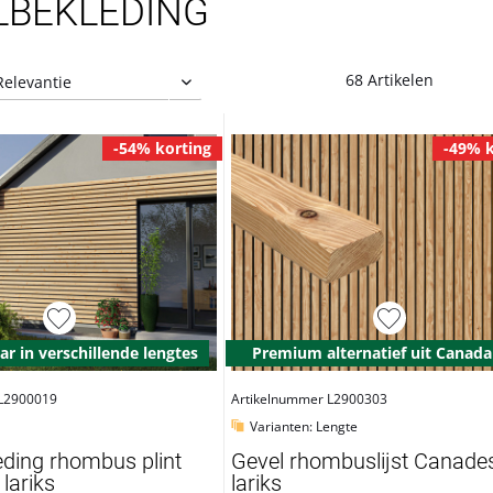
LBEKLEDING
68 Artikelen
-54% korting
-49% k
ar in verschillende lengtes
Premium alternatief uit Canada
 L2900019
Artikelnummer L2900303
Varianten: Lengte
eding rhombus plint
Gevel rhombuslijst Canade
 lariks
lariks