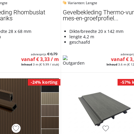
engte
Varianten: Lengte
eding Rhombuslat
Gevelbekleding Thermo-vu
ariks
mes-en-groefprofiel...
edte 28 x 68 mm
Dikte/breedte 20 x 142 mm
m
lengte 4,2 m
d
geschaafd
€ 6,79
adviesprijs
adviespri
vanaf € 3,33 / m
vanaf € 3
Inhoud
3 m
(€ 9,99 / stuk)
Inhoud
3.6 m
(€ 12
-24% korting
-57% k