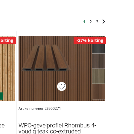
1
2
3
orting
-27% korting
Artikelnummer L2900271
se
WPC-gevelprofiel Rhombus 4-
voudig teak co-extruded