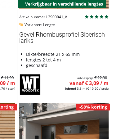
Verkrijgbaar in verschillende lengtes
Artikelnummer L2900041_V
Varianten: Lengte
Gevel Rhombusprofiel Siberisch
lariks
Dikte/breedte 21 x 65 mm
lengtes 2 tot 4 m
geschaafd
€ 11,90
€ 22,90
s
adviesprijs
,09 / m
vanaf € 3,09 / m
,76 / stuk)
Inhoud
3.3 m
(€ 10,20 / stuk)
orting
-58% korting