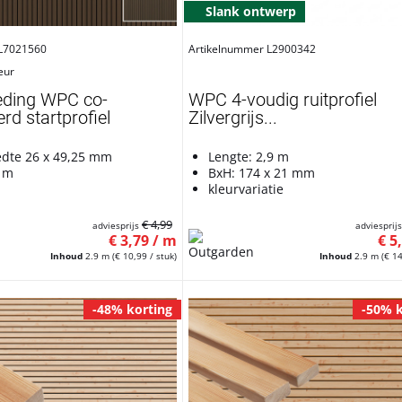
Slank ontwerp
 L7021560
Artikelnummer L2900342
eur
eding WPC co-
WPC 4-voudig ruitprofiel
rd startprofiel
Zilvergrijs...
edte 26 x 49,25 mm
Lengte: 2,9 m
9 m
BxH: 174 x 21 mm
kleurvariatie
€ 4,99
adviesprijs
adviesprij
€ 3,79 / m
€ 5
Inhoud
2.9 m
(€ 10,99 / stuk)
Inhoud
2.9 m
(€ 14
-48% korting
-50% k