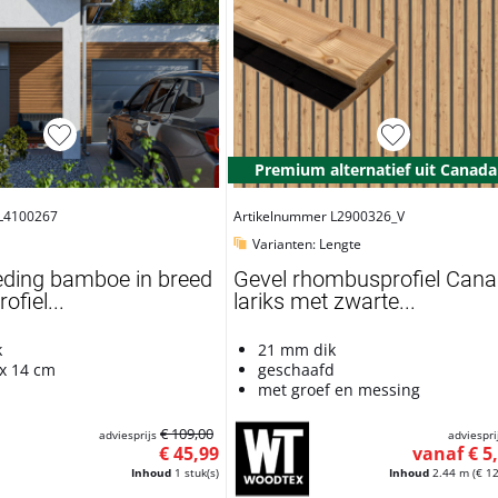
Premium alternatief uit Canada
 L4100267
Artikelnummer L2900326_V
Varianten: Lengte
eding bamboe in breed
Gevel rhombusprofiel Can
fiel...
lariks met zwarte...
k
21 mm dik
 x 14 cm
geschaafd
met groef en messing
€ 109,00
adviesprijs
adviespri
€ 45,99
vanaf € 5
Inhoud
1 stuk(s)
Inhoud
2.44 m
(€ 12