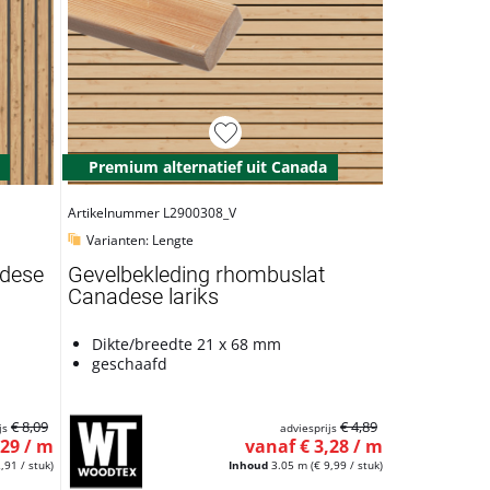
Premium alternatief uit Canada
Artikelnummer L2900308_V
Varianten: Lengte
adese
Gevelbekleding rhombuslat
Canadese lariks
Dikte/breedte 21 x 68 mm
geschaafd
€ 8,09
€ 4,89
js
adviesprijs
,29 / m
vanaf € 3,28 / m
,91 / stuk)
Inhoud
3.05 m
(€ 9,99 / stuk)