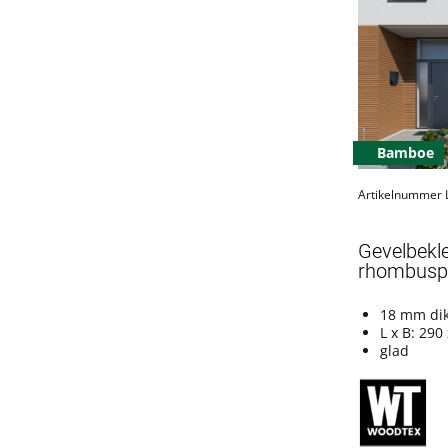
Bamboe
Artikelnummer
Gevelbekl
rhombuspro
18 mm di
L x B: 290
glad