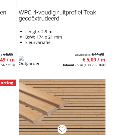
ren
WPC 4-voudig ruitprofiel Teak
gecoëxtrudeerd
Lengte: 2,9 m
BxW: 174 x 21 mm
kleurvariatie
€ 8,09
€ 11,90
js
adviesprijs
,49 / m
€ 5,09 / m
,56 / stuk)
Inhoud
2.9 m
(€ 14,76 / stuk)
orting