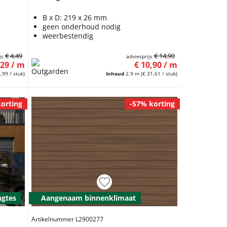
B x D: 219 x 26 mm
geen onderhoud nodig
weerbestendig
€ 4,49
€ 14,90
js
adviesprijs
,29 / m
€ 10,90 / m
6,99 / stuk)
Inhoud
2.9 m
(€ 31,61 / stuk)
orting
-57% korting
ngtes
Aangenaam binnenklimaat
Artikelnummer L2900277