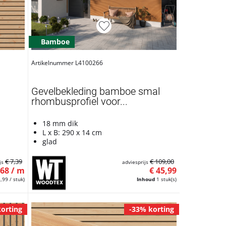
Bamboe
Artikelnummer L4100266
Gevelbekleding bamboe smal
rhombusprofiel voor...
18 mm dik
L x B: 290 x 14 cm
glad
€ 7,39
€ 109,00
js
adviesprijs
,68 / m
€ 45,99
8,99 / stuk)
Inhoud
1 stuk(s)
orting
-33% korting