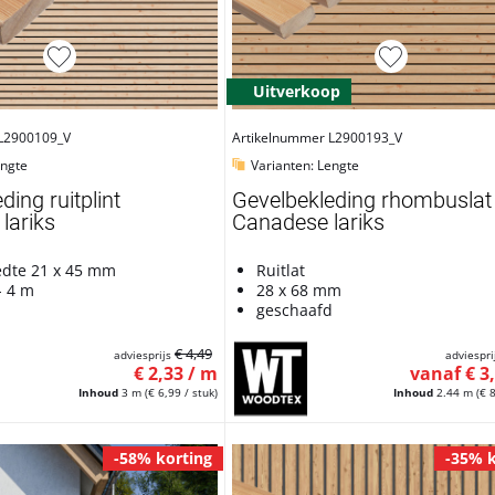
Uitverkoop
L2900109_V
Artikelnummer L2900193_V
engte
Varianten: Lengte
ding ruitplint
Gevelbekleding rhombuslat
 lariks
Canadese lariks
edte 21 x 45 mm
Ruitlat
- 4 m
28 x 68 mm
d
geschaafd
€ 4,49
adviesprijs
adviespri
€ 2,33 / m
vanaf € 3
Inhoud
3 m
(€ 6,99 / stuk)
Inhoud
2.44 m
(€ 
-58% korting
-35% k