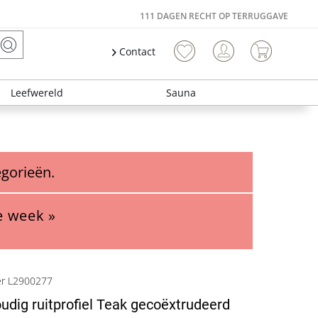
111 DAGEN RECHT OP TERRUGGAVE
Contact
Leefwereld
Sauna
egorieën.
e week »
er L2900277
dig ruitprofiel Teak gecoëxtrudeerd