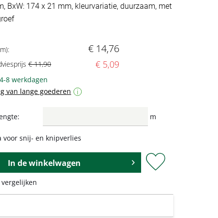
 m, BxW: 174 x 21 mm, kleurvariatie, duurzaam, met
roef
€ 14,76
 m):
€ 5,09
dviesprijs
€ 11,90
 4-8 werkdagen
g van lange goederen
i
engte:
m
 voor snij- en knipverlies
In de
winkelwagen
 vergelijken