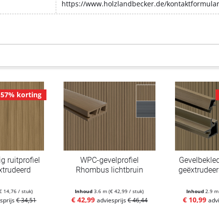
https://www.holzlandbecker.de/kontaktformula
-57% korting
 ruitprofiel
WPC-gevelprofiel
Gevelbekle
xtrudeerd
Rhombus lichtbruin
geëxtrudeer
€ 14,76 / stuk)
Inhoud
3.6 m
(€ 42,99 / stuk)
Inhoud
2.9 
€ 42,99
€ 10,99
sprijs
€ 34,51
adviesprijs
€ 46,44
adv