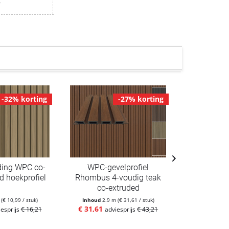
r
-32% korting
-27% korting
ding WPC co-
WPC-gevelprofiel
WPC-gev
d hoekprofiel
Rhombus 4-voudig teak
Rhombuspro
co-extruded
m
(€ 10,99 / stuk)
Inhoud
2.9 m
(€ 31,61 / stuk)
Inhoud
3.6
€ 31,61
€ 42,99
iesprijs
€ 16,21
adviesprijs
€ 43,21
ad