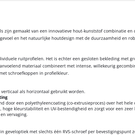
ls zijn gemaakt van een innovatieve hout-kunststof combinatie en
 gevoel en het natuurlijke houtdesign met de duurzaamheid en ro
ndividuele ruitprofielen. Het is echter een gesloten bekleding met gr
aanvoelend materiaal combineert met intense, willekeurig gecomb
met schroefkoppen in profielkleur.
erticaal als horizontaal gebruikt worden.
ting
 door een polyethyleencoating (co-extrusieproces) over het hele 
 hoge kleurstabiliteit en UV-bestendigheid en zorgt voor een zeer
 en vervaging.
in geveloptiek met slechts één RVS-schroef per bevestigingspunt z