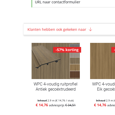
URL naar contactformulier
Klanten hebben ook gekeken naar
-57% korting
WPC 4-voudig ruitprofiel
WPC 4-voudig
Antiek gecoëxtrudeerd
Eik gecoë
Inhoud
2.9 m
(€ 14,76 / stuk)
Inhoud
2.9 m
(
€ 14,76
€ 14,76
adviesprijs
€ 34,51
advie