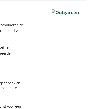
 combineren de
buustheid van
oef- en
ineerde
oppervlak en
 hoge mate
orgt voor een