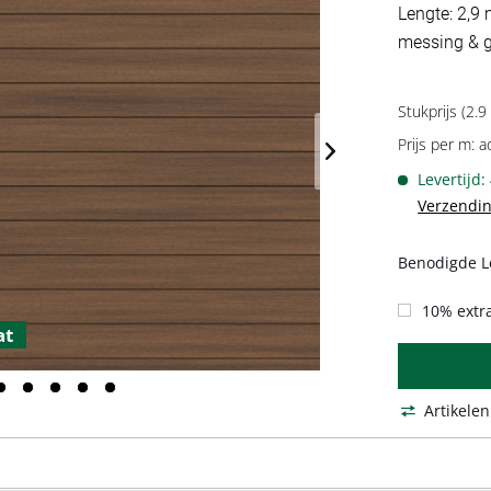
Lengte: 2,9
messing & g
Stukprijs (2.9
Prijs per m: a
Levertijd:
Verzendin
Benodigde L
10% extra
at
Artikelen