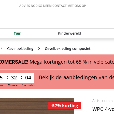
ADVIES NODIG? NEEM CONTACT MET ONS OP
Tuin
Kinderwereld
Gevelbekleding
Gevelbekleding composiet
Mega-kortingen tot 65 % in vele cat
ZOMERSALE!
Bekijk de aanbiedingen van d
5
32
03
en
Minuten
Seconden
Artikelnumm
-57% korting
WPC 4-vou