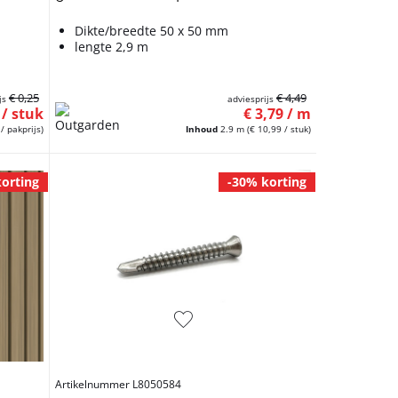
Dikte/breedte 50 x 50 mm
lengte 2,9 m
€ 0,25
€ 4,49
js
adviesprijs
 / stuk
€ 3,79 / m
/ pakprijs)
Inhoud
2.9 m
(€ 10,99 / stuk)
orting
-30% korting
Artikelnummer L8050584