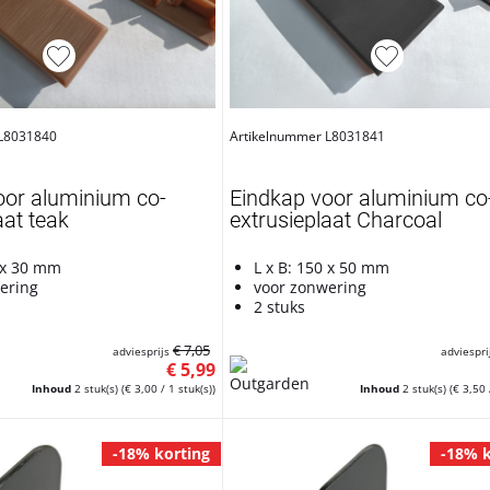
 L8031840
Artikelnummer L8031841
oor aluminium co-
Eindkap voor aluminium co
aat teak
extrusieplaat Charcoal
0 x 30 mm
L x B: 150 x 50 mm
ering
voor zonwering
2 stuks
€ 7,05
adviesprijs
adviespri
€ 5,99
Inhoud
2 stuk(s)
(€ 3,00 / 1 stuk(s))
Inhoud
2 stuk(s)
(€ 3,50 
-18% korting
-18% k