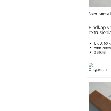
Artikelnummer
Eindkap v
extrusiepl
L x B: 60
voor zonw
2 stuks