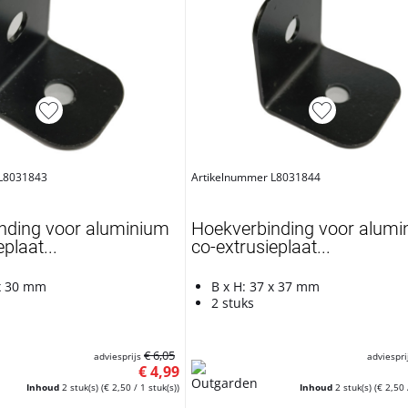
 L8031843
Artikelnummer L8031844
nding voor aluminium
Hoekverbinding voor alumi
plaat...
co-extrusieplaat...
 x 30 mm
B x H: 37 x 37 mm
2 stuks
€ 6,05
adviesprijs
adviespri
€ 4,99
Inhoud
2 stuk(s)
(€ 2,50 / 1 stuk(s))
Inhoud
2 stuk(s)
(€ 2,50 