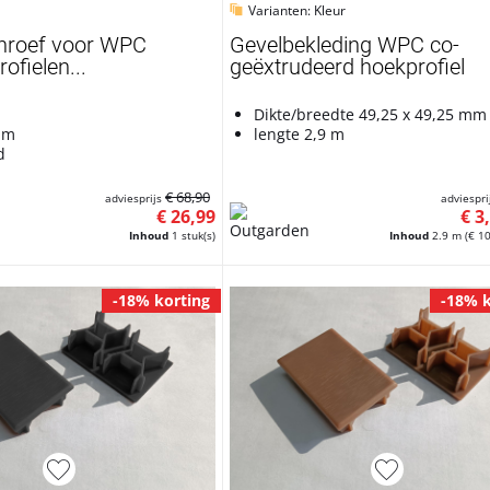
Varianten: Kleur
hroef voor WPC
Gevelbekleding WPC co-
fielen...
geëxtrudeerd hoekprofiel
Dikte/breedte 49,25 x 49,25 mm
mm
lengte 2,9 m
d
€ 68,90
adviesprijs
adviespri
€ 26,99
€ 3
Inhoud
1 stuk(s)
Inhoud
2.9 m
(€ 10
-18% korting
-18% k