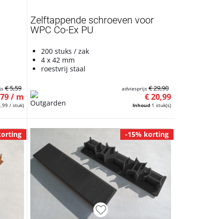
Zelftappende schroeven voor
WPC Co-Ex PU
200 stuks / zak
4 x 42 mm
roestvrij staal
€ 5,59
€ 29,90
js
adviesprijs
,79 / m
€ 20,99
,99 / stuk)
Inhoud
1 stuk(s)
orting
-15% korting