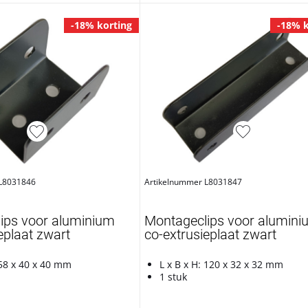
-18% korting
-18% k
 L8031846
Artikelnummer L8031847
ips voor aluminium
Montageclips voor alumini
eplaat zwart
co-extrusieplaat zwart
 58 x 40 x 40 mm
L x B x H: 120 x 32 x 32 mm
1 stuk