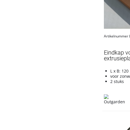
Artikelnummer
Eindkap v
extrusiepl
L x B: 12
voor zonw
2 stuks