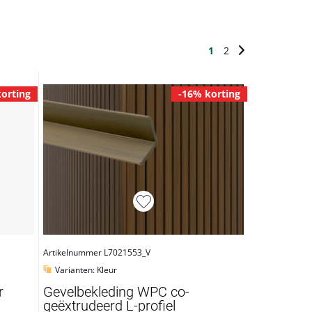
1
2
orting
-16% korting
Artikelnummer L7021553_V
Varianten: Kleur
r
Gevelbekleding WPC co-
geëxtrudeerd L-profiel