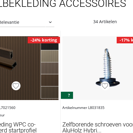
LBEKLEDING ACCESSOIRES
34 Artikelen
-24% korting
-17% k
?
 L7021560
Artikelnummer L8031835
eur
eding WPC co-
Zelfborende schroeven voo
rd startprofiel
AluHolz Hybri...