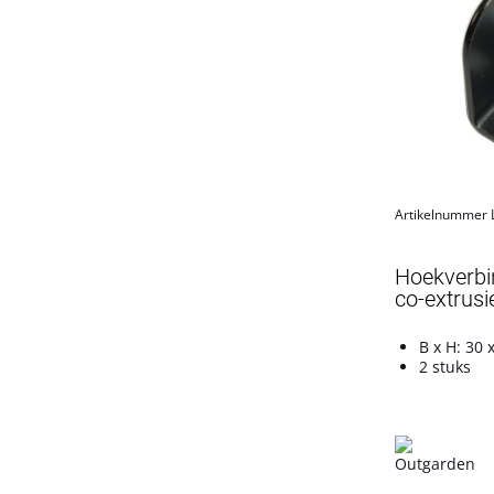
Artikelnummer
Hoekverbi
co-extrusie
B x H: 30
2 stuks