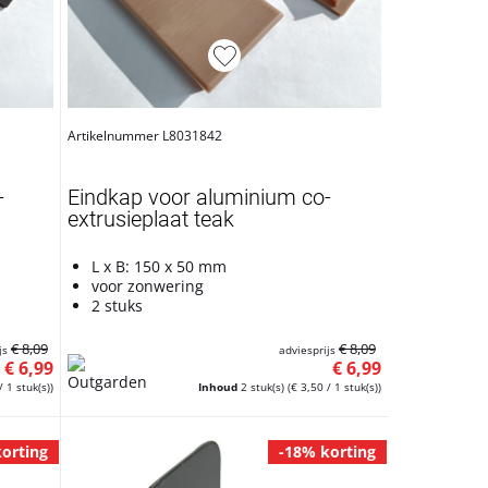
Artikelnummer L8031842
-
Eindkap voor aluminium co-
extrusieplaat teak
L x B: 150 x 50 mm
voor zonwering
2 stuks
€ 8,09
€ 8,09
js
adviesprijs
€ 6,99
€ 6,99
/ 1 stuk(s))
Inhoud
2 stuk(s)
(€ 3,50 / 1 stuk(s))
orting
-18% korting