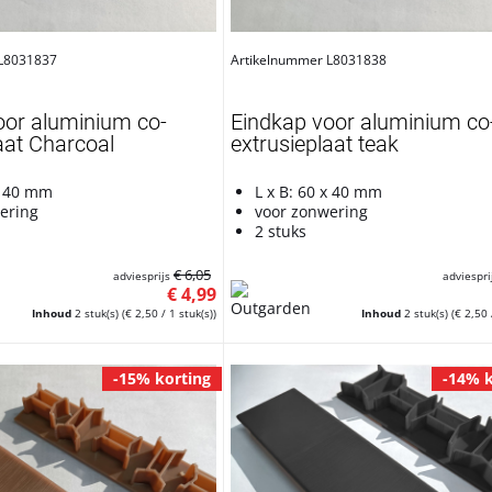
 L8031837
Artikelnummer L8031838
oor aluminium co-
Eindkap voor aluminium co
aat Charcoal
extrusieplaat teak
 x 40 mm
L x B: 60 x 40 mm
ering
voor zonwering
2 stuks
€ 6,05
adviesprijs
adviespri
€ 4,99
Inhoud
2 stuk(s)
(€ 2,50 / 1 stuk(s))
Inhoud
2 stuk(s)
(€ 2,50 
-15% korting
-14% k