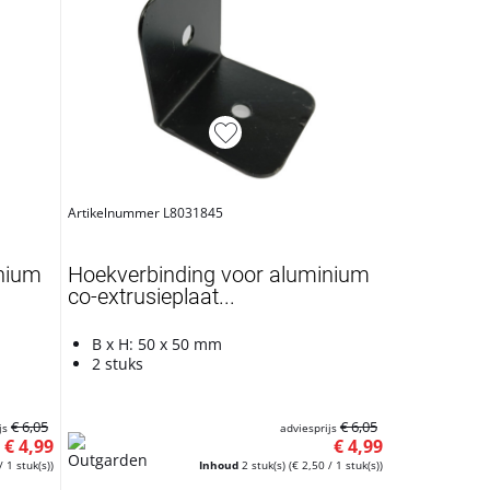
Artikelnummer L8031845
nium
Hoekverbinding voor aluminium
co-extrusieplaat...
B x H: 50 x 50 mm
2 stuks
€ 6,05
€ 6,05
js
adviesprijs
€ 4,99
€ 4,99
/ 1 stuk(s))
Inhoud
2 stuk(s)
(€ 2,50 / 1 stuk(s))