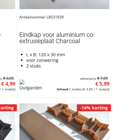
Artikelnummer L8031839
-
Eindkap voor aluminium co-
extrusieplaat Charcoal
L x B: 120 x 30 mm
voor zonwering
2 stuks
€ 6,05
€ 7,05
js
adviesprijs
€ 4,99
€ 5,99
/ 1 stuk(s))
Inhoud
2 stuk(s)
(€ 3,00 / 1 stuk(s))
orting
-14% korting