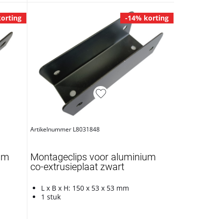
orting
-14% korting
Artikelnummer L8031848
um
Montageclips voor aluminium
co-extrusieplaat zwart
L x B x H: 150 x 53 x 53 mm
1 stuk