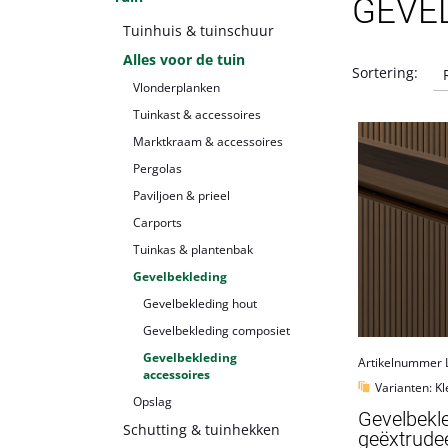
GEVE
Tuinhuis & tuinschuur
Alles voor de tuin
Sortering:
Vlonderplanken
Tuinkast & accessoires
Marktkraam & accessoires
Pergolas
Paviljoen & prieel
Carports
Tuinkas & plantenbak
Gevelbekleding
Gevelbekleding hout
Gevelbekleding composiet
Gevelbekleding
Artikelnummer
accessoires
Varianten: Kl
Opslag
Gevelbekl
Schutting & tuinhekken
geëxtrudee