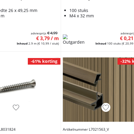
edte 26 x 49,25 mm
100 stuks
9 m
M4 x 32 mm
€ 4,99
adviesprijs
adviespri
€ 3,79 / m
€ 0,21
Inhoud
2.9 m
(€ 10,99 / stuk)
Inhoud
100 stuks
(€ 20,99 
-61% korting
-32% k
 L8031824
Artikelnummer L7021563_V