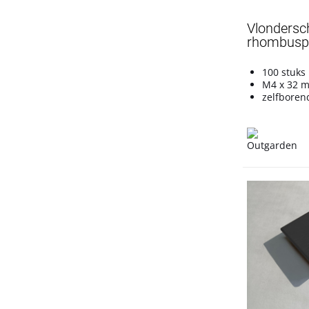
Vlondersc
rhombuspro
100 stuks
M4 x 32 
zelfboren