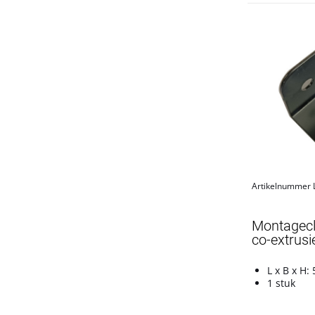
Artikelnummer
Montagecl
co-extrusi
L x B x H:
1 stuk