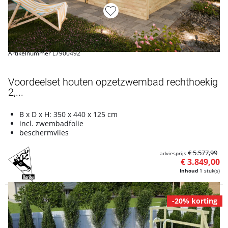
Artikelnummer L7900492
Voordeelset houten opzetzwembad rechthoekig
2,...
B x D x H: 350 x 440 x 125 cm
incl. zwembadfolie
beschermvlies
€ 5.577,99
adviesprijs
€ 3.849,00
Inhoud
1 stuk(s)
-20% korting