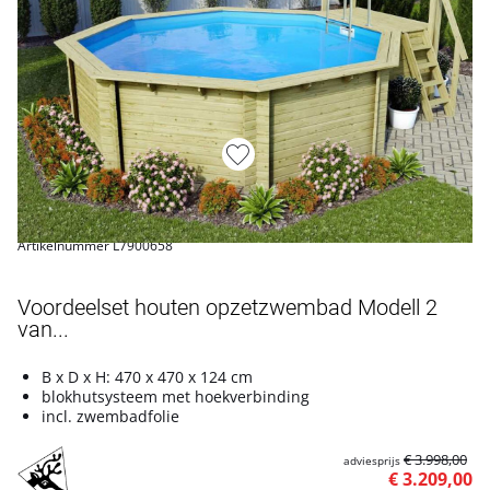
Artikelnummer L7900658
Voordeelset houten opzetzwembad Modell 2
van...
B x D x H: 470 x 470 x 124 cm
blokhutsysteem met hoekverbinding
incl. zwembadfolie
€ 3.998,00
adviesprijs
€ 3.209,00