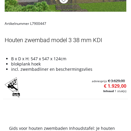
Artikelnummer L7900447
Houten zwembad model 3 38 mm KDI
B x D x H: 547 x 547 x 124cm
blokplank hoek
incl. zwembadliner en beschermingsvlies
€ 3.629,00
adviesprijs
€ 1.929,00
Inhoud
1 stuk(s)
Gids voor houten zwembaden Inhoudstafel: Je houten