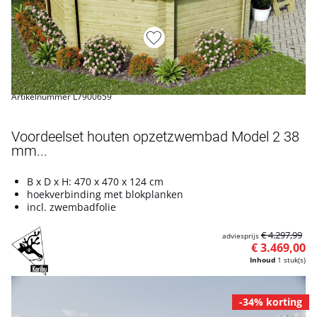
Artikelnummer L7900659
Voordeelset houten opzetzwembad Model 2 38
mm...
B x D x H: 470 x 470 x 124 cm
hoekverbinding met blokplanken
incl. zwembadfolie
€ 4.297,99
adviesprijs
€ 3.469,00
Inhoud
1 stuk(s)
-34% korting