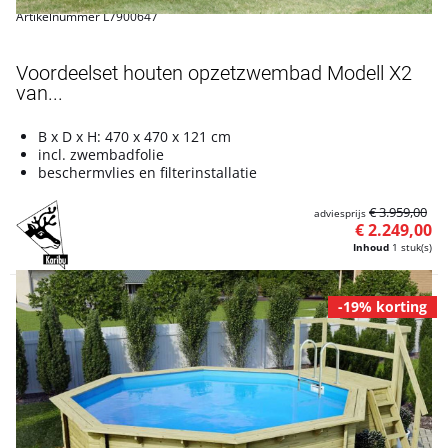
Artikelnummer L7900647
Voordeelset houten opzetzwembad Modell X2
van...
B x D x H: 470 x 470 x 121 cm
incl. zwembadfolie
beschermvlies en filterinstallatie
€ 3.959,00
adviesprijs
€ 2.249,00
Inhoud
1 stuk(s)
-19% korting