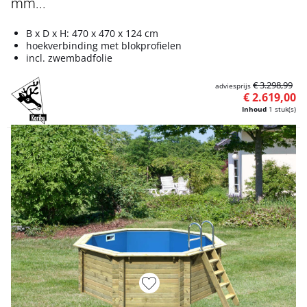
mm...
B x D x H: 470 x 470 x 124 cm
hoekverbinding met blokprofielen
incl. zwembadfolie
€ 3.298,99
adviesprijs
€ 2.619,00
Inhoud
1 stuk(s)