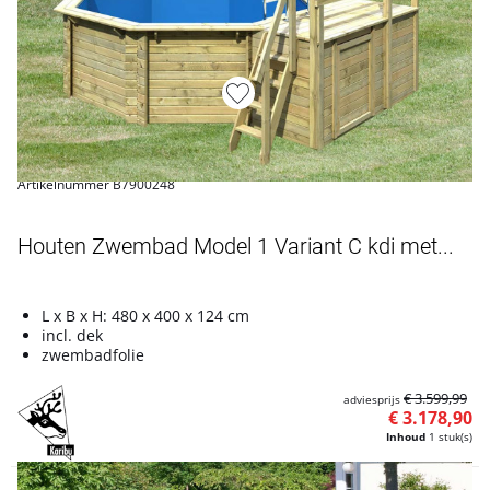
Artikelnummer B7900248
Houten Zwembad Model 1 Variant C kdi met...
L x B x H: 480 x 400 x 124 cm
incl. dek
zwembadfolie
€ 3.599,99
adviesprijs
€ 3.178,90
Inhoud
1 stuk(s)