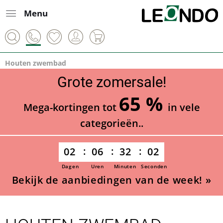
Menu
Houten zwembad
Grote zomersale!
65 %
Mega-kortingen tot
in vele
categorieën..
02
06
32
01
Dagen
Uren
Minuten
Seconden
Bekijk de aanbiedingen van de week! »