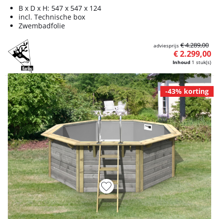
B x D x H: 547 x 547 x 124
incl. Technische box
Zwembadfolie
€ 4.289,00
adviesprijs
€ 2.299,00
Inhoud
1 stuk(s)
-43% korting