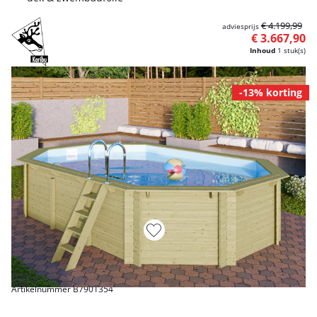
€ 4.199,99
adviesprijs
€ 3.667,90
Inhoud
1 stuk(s)
-13% korting
Artikelnummer B7901354