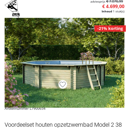
€ 7.076,99
adviesprijs
€ 4.699,00
Inhoud
1 stuk(s)
-21% korting
Artikelnummer L7900654
Voordeelset houten opzetzwembad Model 2 38