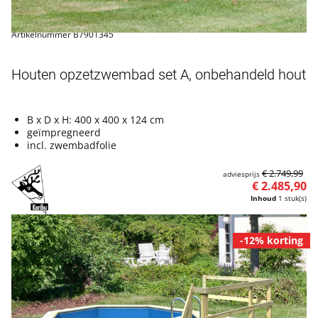
Artikelnummer B7901345
Houten opzetzwembad set A, onbehandeld hout
B x D x H: 400 x 400 x 124 cm
geïmpregneerd
incl. zwembadfolie
€ 2.749,99
adviesprijs
€ 2.485,90
Inhoud
1 stuk(s)
-12% korting