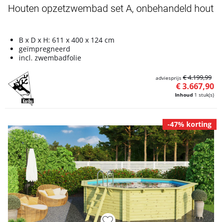
Houten opzetzwembad set A, onbehandeld hout
B x D x H: 611 x 400 x 124 cm
geïmpregneerd
incl. zwembadfolie
€ 4.199,99
adviesprijs
€ 3.667,90
Inhoud
1 stuk(s)
-47% korting