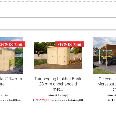
-26% korting
-18% korting
lta 2" 14 mm
Tuinberging blokhut Barik
Gereedsc
rel
28 mm onbehandeld
Merseburg 
met...
c
1 stuk(s)
Inhoud
1 stuk(s)
Inhou
€ 1.229,00
€ 1.
sprijs
€ 809,00
adviesprijs
€ 1.499,00