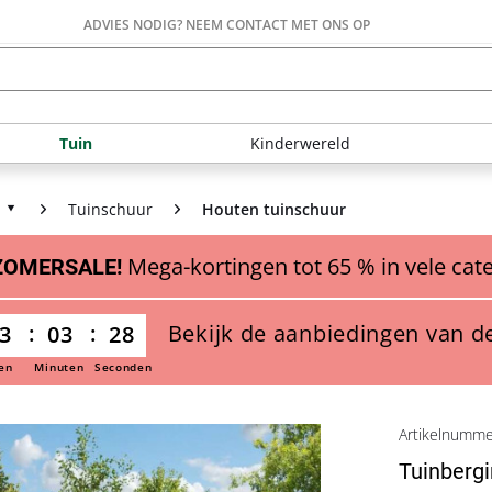
ADVIES NODIG? NEEM CONTACT MET ONS OP
Tuin
Kinderwereld
Tuinschuur
Houten tuinschuur
Mega-kortingen tot 65 % in vele cat
ZOMERSALE!
Bekijk de aanbiedingen van d
3
03
26
en
Minuten
Seconden
Artikelnumm
Tuinberg