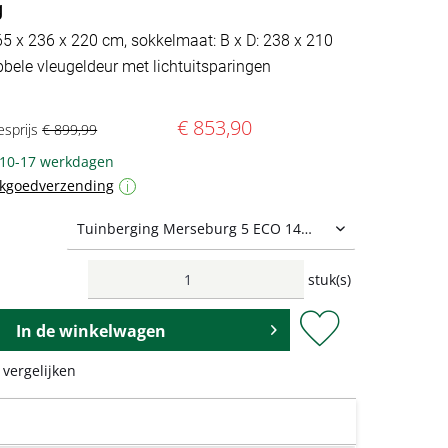
g
265 x 236 x 220 cm, sokkelmaat: B x D: 238 x 210
bbele vleugeldeur met lichtuitsparingen
€ 853,90
esprijs
€ 899,99
: 10-17 werkdagen
ukgoedverzending
i
stuk(s)
In de
winkelwagen
 vergelijken