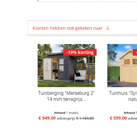
Klanten hebben ook gekeken naar
-19% korting
Tuinberging "Merseburg 2"
Tuinhuis "Sy
14 mm terragrijs...
natu
Inhoud
1 stuk(s)
Inhoud
€ 949,00
€ 599,00
adviesprijs
€ 1.169,00
advie