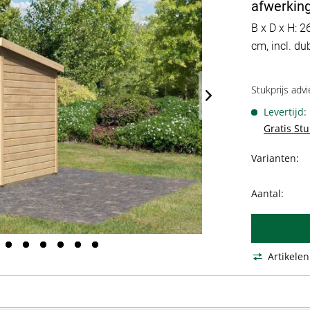
afwerkin
B x D x H: 
cm, incl. du
Stukprijs advi
Levertijd
Gratis St
Varianten:
Aantal:
Artikelen