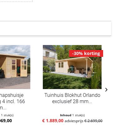
-30% korting
hapshuisje
Tuinhuis Blokhut Orlando
Tuinhuis b
4 incl. 166
exclusief 28 mm...
C" 2
m...
d
1 stuk(s)
Inhoud
1 stuk(s)
Inho
069,00
€ 1.889,00
€ 2.319,00
adviesprijs
€ 2.699,00
ad