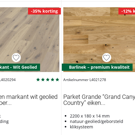
-35% korting
-12% k
kant - Wit Geolied
Barlinek – premium kwaliteit
 L4020294
Artikelnummer L4021278
en markant wit geolied
Parket Grande “Grand Can
er...
Country” eiken...
k
2200 x 180 x 14 mm
nding
natuur-geolied/geborsteld
d
kliksysteem