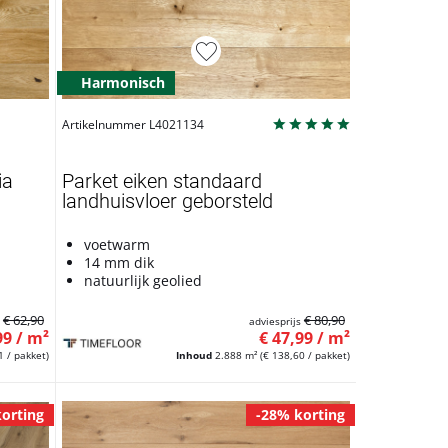
Harmonisch
Artikelnummer L4021134
ia
Parket eiken standaard
landhuisvloer geborsteld
voetwarm
14 mm dik
natuurlijk geolied
€ 62,90
€ 80,90
s
adviesprijs
99 / m²
€ 47,99 / m²
1 / pakket)
Inhoud
2.888 m²
(€ 138,60 / pakket)
orting
-28% korting