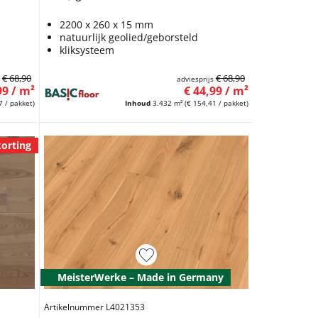
2200 x 260 x 15 mm
natuurlijk geolied/geborsteld
kliksysteem
€ 68,90
€ 68,90
s
adviesprijs
99 / m²
€ 44,99 / m²
7 / pakket)
Inhoud
3.432 m²
(€ 154,41 / pakket)
orting
MeisterWerke – Made in Germany
Artikelnummer L4021353