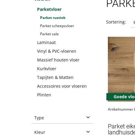
PARK
Parketvloer
Parket rustiek
Sortering:
Parket scheepsvloer
Parket sale
Laminaat
Vinyl & PVC-vloeren
Massief houten vloer
Kurkvloer
Tapijten & Matten
Accessoires voor vloeren
Plinten
Goede vlo
Artikelnummer
Type
Parket eik
Landhuisvloer
landhuisde
Kleur