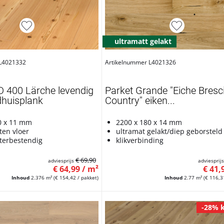
ultramatt gelakt
 L4021332
Artikelnummer L4021326
D 400 Lärche levendig
Parket Grande "Eiche Bresc
huisplank
Country" eiken...
0 x 11 mm
2200 x 180 x 14 mm
ten vloer
ultramat gelakt/diep geborsteld
terbestendig
klikverbinding
€ 69,90
adviesprijs
adviesprij
€ 64,99 / m²
€ 41,
Inhoud
2.376 m²
(€ 154,42 / pakket)
Inhoud
2.77 m²
(€ 116,3
-28% k