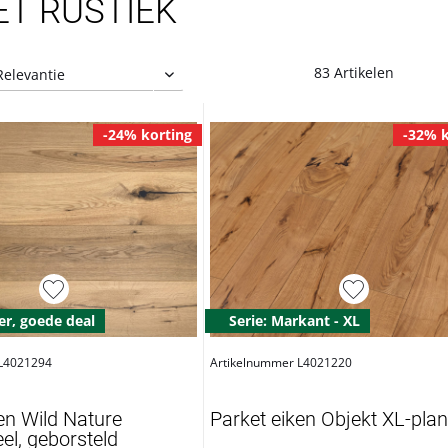
ET RUSTIEK
83 Artikelen
-24% korting
-32% k
er, goede deal
Serie: Markant - XL
 L4021294
Artikelnummer L4021220
en Wild Nature
Parket eiken Objekt XL-pla
el, geborsteld