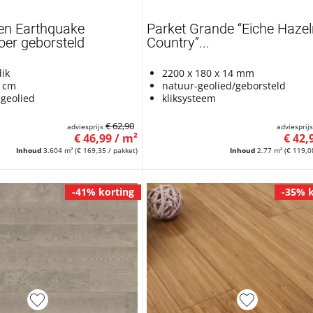
ken Earthquake
Parket Grande “Eiche Hazel
oer geborsteld
Country”...
ik
2200 x 180 x 14 mm
2 cm
natuur-geolied/geborsteld
 geolied
kliksysteem
€ 62,90
adviesprijs
adviesprij
€ 46,99 / m²
€ 42,
Inhoud
3.604 m²
(€ 169,35 / pakket)
Inhoud
2.77 m²
(€ 119,0
-41% korting
-35% k