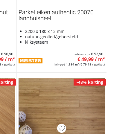
nut
Parket eiken authentic 20070
landhuisdeel
2200 x 180 x 13 mm
natuur-geolied/geborsteld
kliksysteem
€ 56,90
€ 52,90
s
adviesprijs
99 / m²
€ 49,99 / m²
8 / pakket)
Inhoud
1.584 m²
(€ 79,18 / pakket)
orting
-48% korting