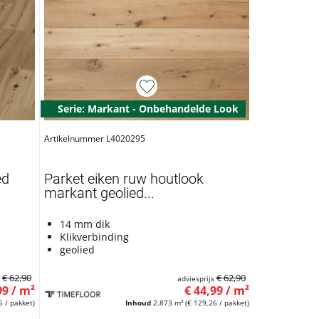
Serie: Markant - Onbehandelde Look
Artikelnummer L4020295
ed
Parket eiken ruw houtlook
markant geolied...
14 mm dik
Klikverbinding
geolied
€ 62,90
€ 62,90
s
adviesprijs
99 / m²
€ 44,99 / m²
6 / pakket)
Inhoud
2.873 m²
(€ 129,26 / pakket)