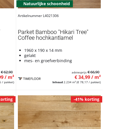
Natuurlijke schoonheid
Artikelnummer L4021306
f
Parket Bamboo "Hikari Tree"
Coffee hochkantlamel
1960 x 190 x 14 mm
gelakt
mes- en groefverbinding
€ 62,90
€ 66,90
s
adviesprijs
99 / m²
€ 34,99 / m²
6 / pakket)
Inhoud
2.234 m²
(€ 78,17 / pakket)
orting
-41% korting