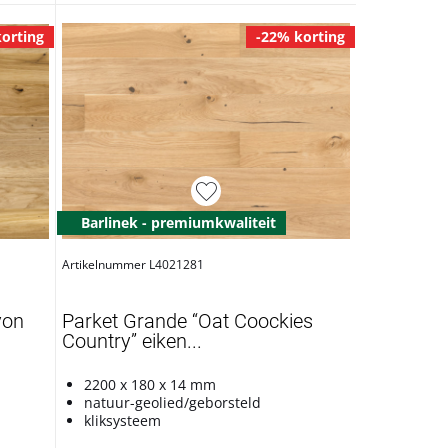
orting
-22% korting
Barlinek - premiumkwaliteit
Artikelnummer L4021281
yon
Parket Grande “Oat Coockies
Country” eiken...
2200 x 180 x 14 mm
natuur-geolied/geborsteld
kliksysteem