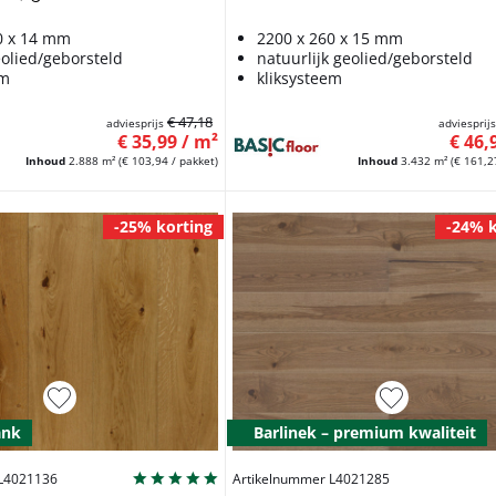
0 x 14 mm
2200 x 260 x 15 mm
eolied/geborsteld
natuurlijk geolied/geborsteld
em
kliksysteem
€ 47,18
adviesprijs
adviesprij
€ 35,99 / m²
€ 46,
Inhoud
2.888 m²
(€ 103,94 / pakket)
Inhoud
3.432 m²
(€ 161,2
-25% korting
-24% k
ank
Barlinek – premium kwaliteit
 L4021136
Artikelnummer L4021285