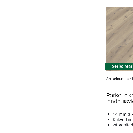
Serie: Mar
Artikelnummer
Parket eik
landhuisvlo
14 mm di
Klikverbi
witgeolie