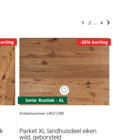
1
2
...
4
orting
-35% korting
Serie: Rustiek - XL
Artikelnummer L4021298
nk
Parket XL landhuisdeel eiken
wild, geborsteld