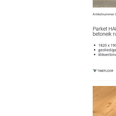
Rustico
Torino
Artikelnummer
Producten tonen
Parket H
betoneik ru
1820 x 19
geolied/g
klikverbin