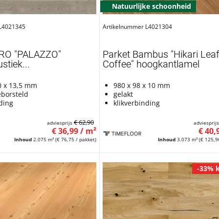
Natuurlijke schoonheid
 L4021345
Artikelnummer L4021304
ARO "PALAZZO"
Parket Bambus "Hikari Lea
stiek...
Coffee" hoogkantlamel
0 x 13,5 mm
980 x 98 x 10 mm
eborsteld
gelakt
ding
klikverbinding
€ 62,90
adviesprijs
adviesprij
€ 36,99 / m²
€ 40,
Inhoud
2.075 m²
(€ 76,75 / pakket)
Inhoud
3.073 m²
(€ 125,9
-33% k