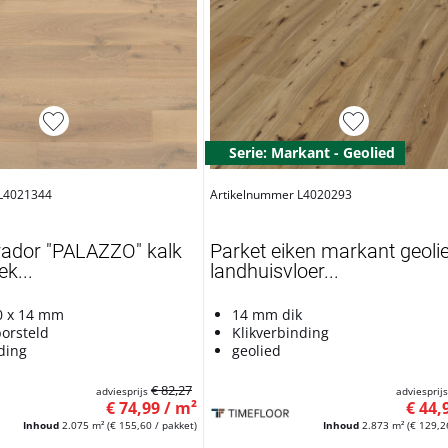
Serie: Markant - Geolied
 L4021344
Artikelnummer L4020293
rador "PALAZZO" kalk
Parket eiken markant geoli
ek...
landhuisvloer...
0 x 14 mm
14 mm dik
borsteld
Klikverbinding
ding
geolied
€ 82,27
adviesprijs
adviesprij
€ 74,99 / m²
€ 44,
Inhoud
2.075 m²
(€ 155,60 / pakket)
Inhoud
2.873 m²
(€ 129,2