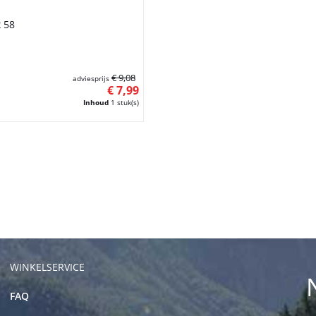
x 58
€ 9,08
adviesprijs
€ 7,99
Inhoud
1 stuk(s)
WINKELSERVICE
FAQ