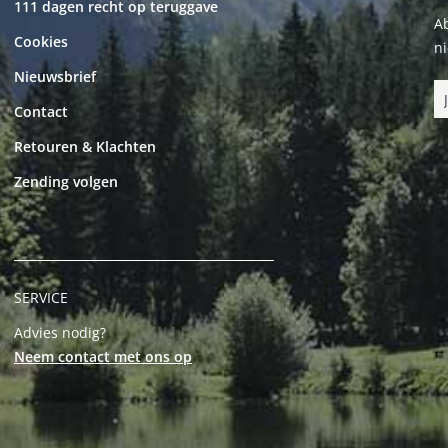
111 dagen recht op teruggave
Ab
Cookies
n
Nieuwsbrief
Contact
Retouren & Klachten
Zending volgen
SERVICE
Advies nodig?
Neem contact met ons op