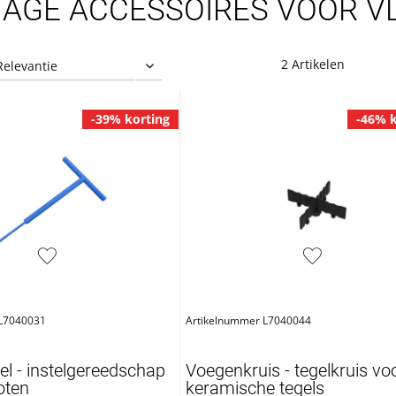
AGE ACCESSOIRES VOOR V
2 Artikelen
-39% korting
-46% k
 L7040031
Artikelnummer L7040044
tel - instelgereedschap
Voegenkruis - tegelkruis vo
oten
keramische tegels