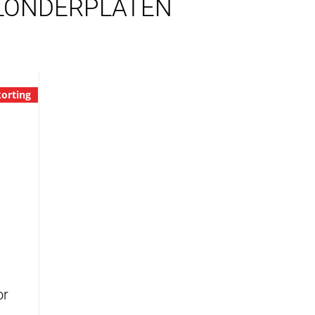
LONDERPLATEN
orting
or