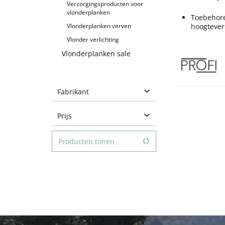
Verzorgingsproducten voor
vlonderplanken
Toebehore
Vlonderplanken verven
hoogtever
Vlonder verlichting
Vlonderplanken sale
Fabrikant
Prijs
Producten tonen
van
1,99 €
tot
16,99 €
Producten tonen
Producten tonen