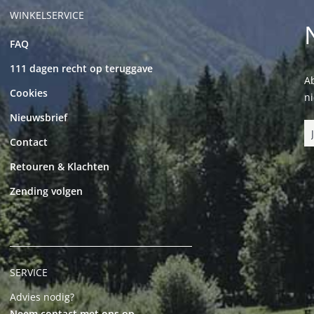
WINKELSERVICE
FAQ
111 dagen recht op teruggave
Ab
Cookies
n
Nieuwsbrief
Contact
Retouren & Klachten
Zending volgen
SERVICE
Advies nodig?
Neem contact met ons op