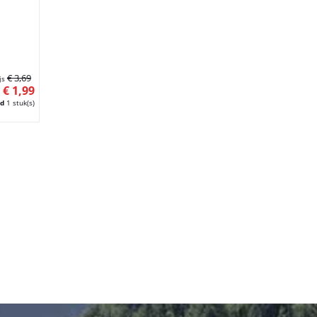
€ 3,69
js
€ 1,99
ud
1 stuk(s)