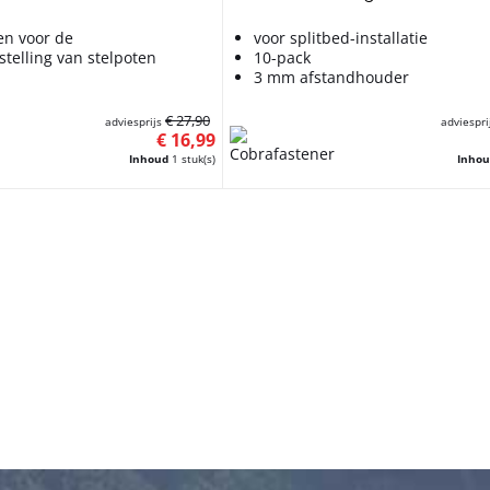
n voor de
voor splitbed-installatie
stelling van stelpoten
10-pack
3 mm afstandhouder
€ 27,90
adviesprijs
adviespri
€ 16,99
Inhoud
1 stuk(s)
Inho