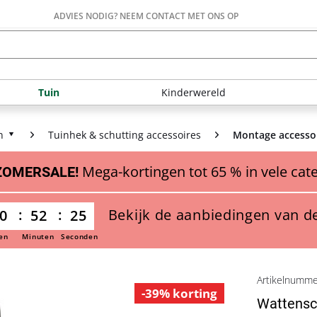
ADVIES NODIG? NEEM CONTACT MET ONS OP
Tuin
Kinderwereld
n
Tuinhek & schutting accessoires
Montage accessoi
Mega-kortingen tot 65 % in vele cat
ZOMERSALE!
Bekijk de aanbiedingen van d
0
52
24
en
Minuten
Seconden
Artikelnumm
-39% korting
Wattensc