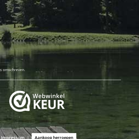
rs omschreven.
Impressum
|
Aankoop herroepen