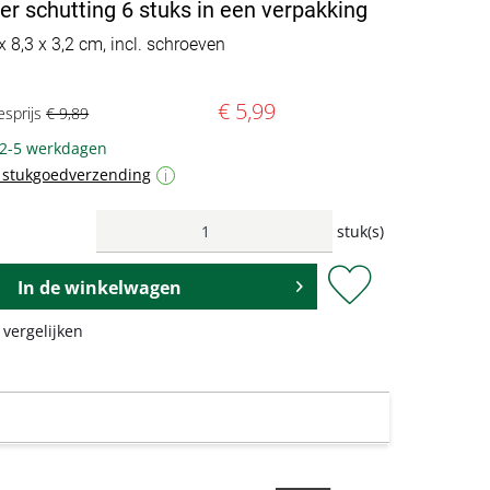
der schutting 6 stuks in een verpakking
 x 8,3 x 3,2 cm, incl. schroeven
€ 5,99
esprijs
€ 9,89
 2-5 werkdagen
f stukgoedverzending
i
stuk(s)
In de
winkelwagen
 vergelijken