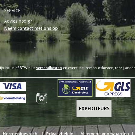
SERVICE
Advies nodig?
Neem contact met ons op
zijn inclusief BTW plus
verzendkosten
en eventueel rembourskosten, tenzij ande
Herroepingsrecht
Privacybeleid
Algemene voorwaarden
|
|
|
|