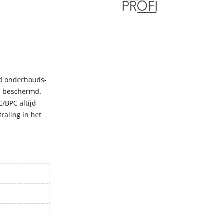
rd onderhouds-
n beschermd.
/BPC altijd
raling in het