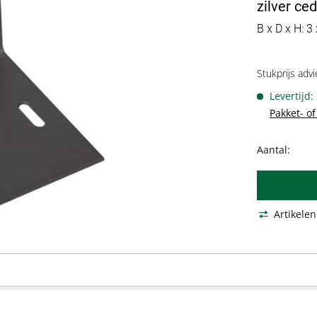
zilver ce
B x D x H: 3
Stukprijs advi
Levertijd:
Pakket- o
Aantal:
Artikelen