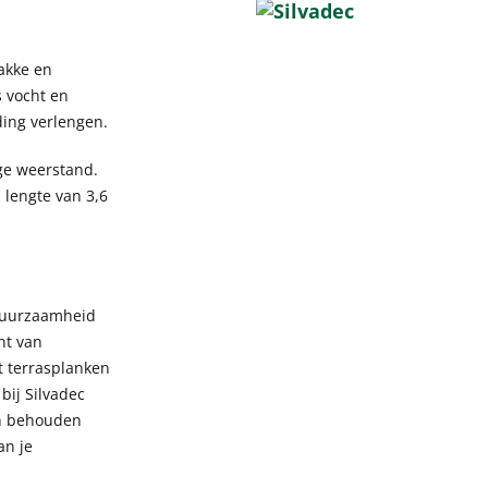
akke en
s vocht en
ding verlengen.
ge weerstand.
n lengte van 3,6
 duurzaamheid
nt van
t terrasplanken
 bij Silvadec
en behouden
an je