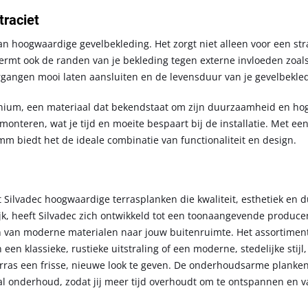
traciet
n hoogwaardige gevelbekleding. Het zorgt niet alleen voor een str
ermt ook de randen van je bekleding tegen externe invloeden zoal
ergangen mooi laten aansluiten en de levensduur van je gevelbekle
minium, een materiaal dat bekendstaat om zijn duurzaamheid en ho
e monteren, wat je tijd en moeite bespaart bij de installatie. Met ee
m biedt het de ideale combinatie van functionaliteit en design.
t Silvadec hoogwaardige terrasplanken die kwaliteit, esthetiek en
jk, heeft Silvadec zich ontwikkeld tot een toonaangevende produce
 van moderne materialen naar jouw buitenruimte. Het assortimen
 een klassieke, rustieke uitstraling of een moderne, stedelijke stijl,
 terras een frisse, nieuwe look te geven. De onderhoudsarme plank
al onderhoud, zodat jij meer tijd overhoudt om te ontspannen en v