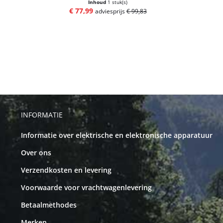
Inhoud
1 stuk(s)
€ 77,99
adviesprijs
€ 99,83
INFORMATIE
Informatie over elektrische en elektronische apparatuur
Over ons
Verzendkosten en levering
Voorwaarde voor vrachtwagenlevering
Betaalmethodes
Merken