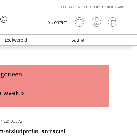
111 DAGEN RECHT OP TERRUGGAVE
Contact
Leefwereld
Sauna
egorieën.
e week »
er L2900372
-afsluitprofiel antraciet