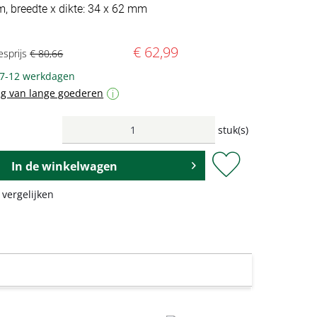
m, breedte x dikte: 34 x 62 mm
€ 62,99
esprijs
€ 80,66
 7-12 werkdagen
g van lange goederen
i
stuk(s)
In de
winkelwagen
 vergelijken