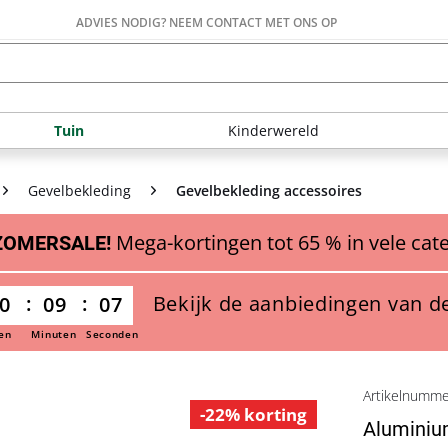
ADVIES NODIG? NEEM CONTACT MET ONS OP
Tuin
Kinderwereld
Gevelbekleding
Gevelbekleding accessoires
Mega-kortingen tot 65 % in vele cat
ZOMERSALE!
Bekijk de aanbiedingen van d
0
09
06
en
Minuten
Seconden
Artikelnumm
-22% korting
Aluminium