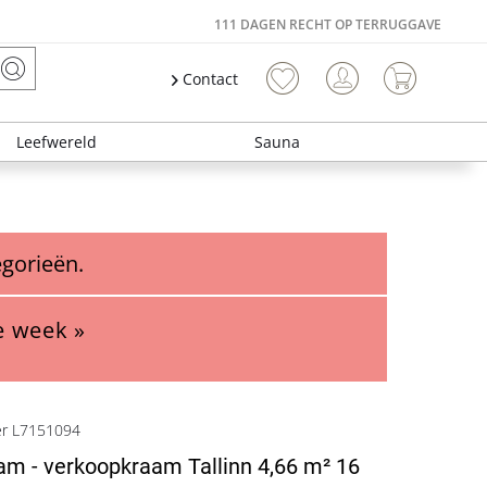
111 DAGEN RECHT OP TERRUGGAVE
Contact
Leefwereld
Sauna
egorieën.
e week »
er L7151094
am - verkoopkraam Tallinn 4,66 m² 16