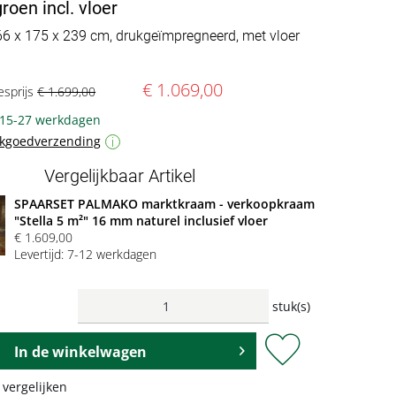
oen incl. vloer
266 x 175 x 239 cm, drukgeïmpregneerd, met vloer
€ 1.069,00
esprijs
€ 1.699,00
: 15-27 werkdagen
ukgoedverzending
i
Vergelijkbaar Artikel
SPAARSET PALMAKO marktkraam - verkoopkraam
"Stella 5 m²" 16 mm naturel inclusief vloer
€ 1.609,00
Levertijd: 7-12 werkdagen
stuk(s)
In de
winkelwagen
 vergelijken