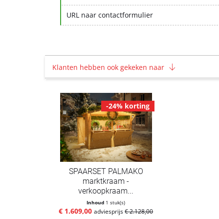
URL naar contactformulier
Klanten hebben ook gekeken naar
-24% korting
SPAARSET PALMAKO
marktkraam -
verkoopkraam...
Inhoud
1 stuk(s)
€ 1.609,00
adviesprijs
€ 2.128,00