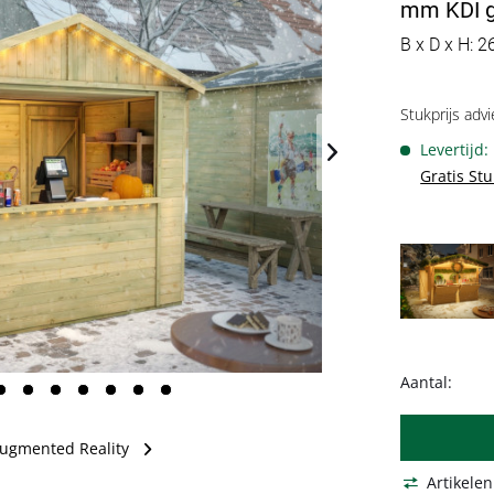
mm KDI gr
B x D x H: 
Stukprijs advi
Levertijd
Gratis St
Aantal:
ugmented Reality
Artikelen