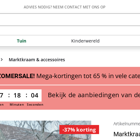
ADVIES NODIG? NEEM CONTACT MET ONS OP
Tuin
Kinderwereld
Marktkraam & accessoires
Mega-kortingen tot 65 % in vele cat
ZOMERSALE!
Bekijk de aanbiedingen van d
7
18
03
en
Minuten
Seconden
Artikelnumm
-37% korting
Marktkra