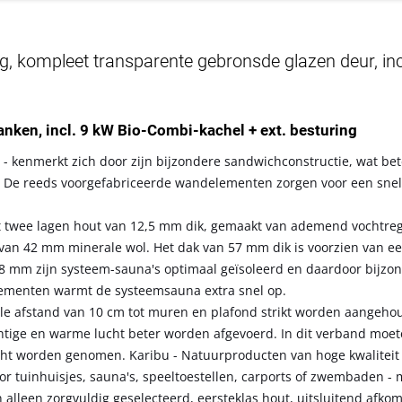
 kompleet transparente gebronsde glazen deur, inc
banken, incl. 9 kW Bio-Combi-kachel + ext. besturing
- kenmerkt zich door zijn bijzondere sandwichconstructie, wat bet
 De reeds voorgefabriceerde wandelementen zorgen voor een snelle
t twee lagen hout van 12,5 mm dik, gemaakt van ademend vochtre
ag van 42 mm minerale wol. Het dak van 57 mm dik is voorzien van e
8 mm zijn systeem-sauna's optimaal geïsoleerd en daardoor bijzo
elementen warmt de systeemsauna extra snel op.
le afstand van 10 cm tot muren en plafond strikt worden aangeh
chtige en warme lucht beter worden afgevoerd. In dit verband moe
cht worden genomen. Karibu - Natuurproducten van hoge kwaliteit
r tuinhuisjes, sauna's, speeltoestellen, carports of zwembaden - 
 alleen zorgvuldig geselecteerd, eersteklas hout, uitsluitend afkom