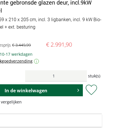
nte gebronsde glazen deur, incl.9kW
l
59 x 210 x 205 cm, incl. 3 ligbanken, incl. 9 kW Bio-
l + ext. besturing
€ 2.991,90
esprijs
€ 3.449,99
: 10-17 werkdagen
ukgoedverzending
i
stuk(s)
In de
winkelwagen
 vergelijken