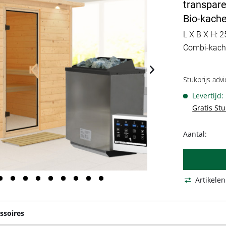
transpare
Bio-kache
L X B X H: 2
Combi-kache
Stukprijs advi
Levertijd
Gratis St
Aantal:
Artikelen
ssoires