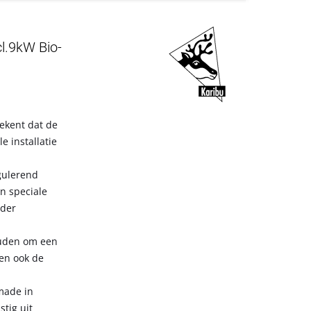
l.9kW Bio-
ekent dat de
 installatie
gulerend
en speciale
nder
ouden om een
ten ook de
made in
stig uit