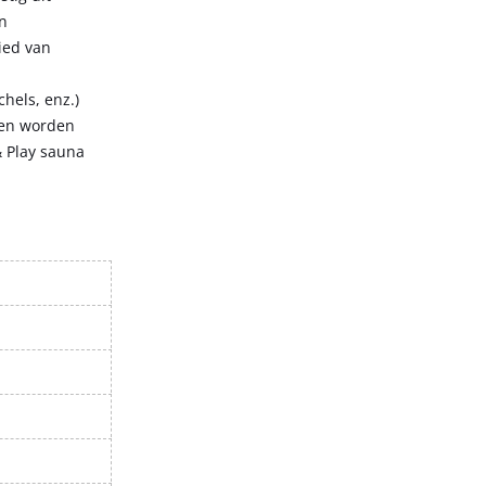
n
ied van
hels, enz.)
een worden
& Play sauna