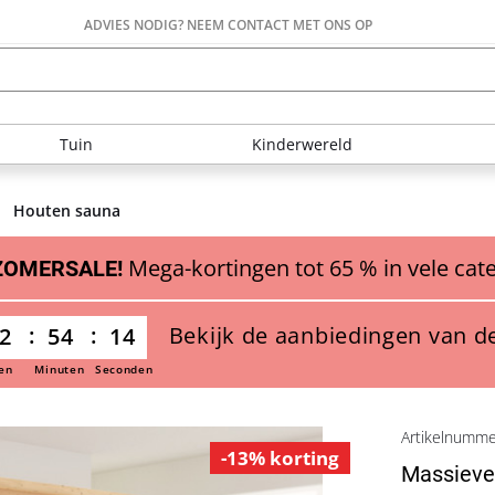
ADVIES NODIG? NEEM CONTACT MET ONS OP
Tuin
Kinderwereld
Houten sauna
Mega-kortingen tot 65 % in vele cat
ZOMERSALE!
Bekijk de aanbiedingen van d
2
54
13
en
Minuten
Seconden
Artikelnumm
-13% korting
Massieve