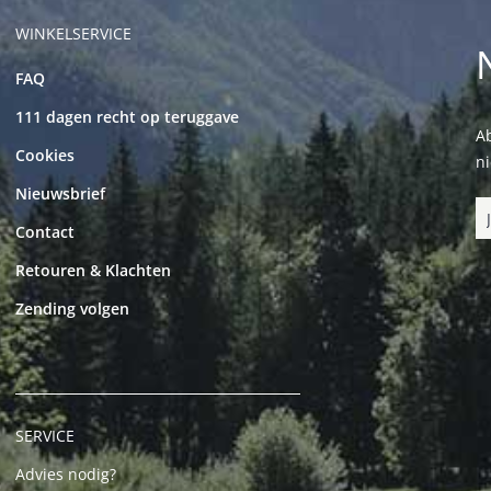
WINKELSERVICE
FAQ
111 dagen recht op teruggave
Ab
Cookies
n
Nieuwsbrief
Contact
Retouren & Klachten
Zending volgen
SERVICE
Advies nodig?