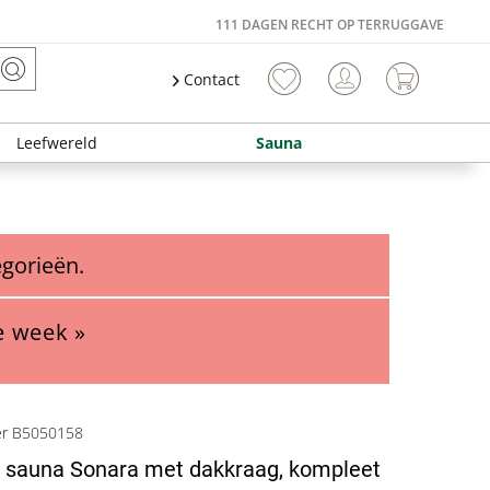
111 DAGEN RECHT OP TERRUGGAVE
Contact
Leefwereld
Sauna
egorieën.
e week »
er B5050158
 sauna Sonara met dakkraag, kompleet