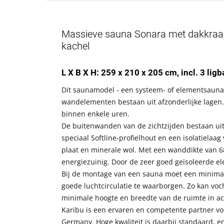
Massieve sauna Sonara met dakkraag,
kachel
L X B X H: 259 x 210 x 205 cm, incl. 3 lig
Dit saunamodel - een systeem- of elementsauna 
wandelementen bestaan uit afzonderlijke lagen.
binnen enkele uren.
De buitenwanden van de zichtzijden bestaan ui
speciaal Softline-profielhout en een isolatiela
plaat en minerale wol. Met een wanddikte van 6
energiezuinig. Door de zeer goed geïsoleerde 
Bij de montage van een sauna moet een minima
goede luchtcirculatie te waarborgen. Zo kan vo
minimale hoogte en breedte van de ruimte in a
Karibu is een ervaren en competente partner voo
Germany. Hoge kwaliteit is daarbij standaard, en