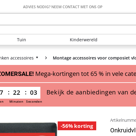
ADVIES NODIG? NEEM CONTACT MET ONS OP
Tuin
Kinderwereld
nken accessoires
Montage accessoires voor composiet v
Mega-kortingen tot 65 % in vele cat
ZOMERSALE!
Bekijk de aanbiedingen van d
7
22
03
en
Minuten
Seconden
Artikelnumm
-56% korting
Onkruidvl