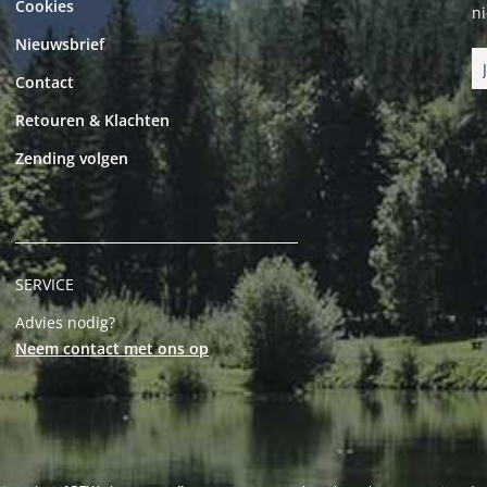
Cookies
n
Nieuwsbrief
Contact
Retouren & Klachten
Zending volgen
SERVICE
Advies nodig?
Neem contact met ons op