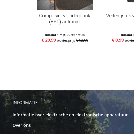
Composiet vlonderplank
Verlengstuk v
(BPC) antraciet
Inhoud
4 m
(€ 29,99 / stuk)
Inhoud
€ 29,99
€ 0,99
adviesprijs
€ 63,60
advie
INFORMATIE
Informatie over elektrische en elektronische apparatuur
Over ons