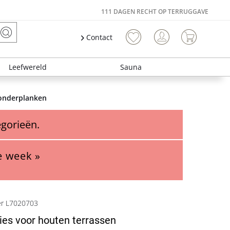
111 DAGEN RECHT OP TERRUGGAVE
Contact
Leefwereld
Sauna
londerplanken
egorieën.
e week »
er L7020703
ies voor houten terrassen