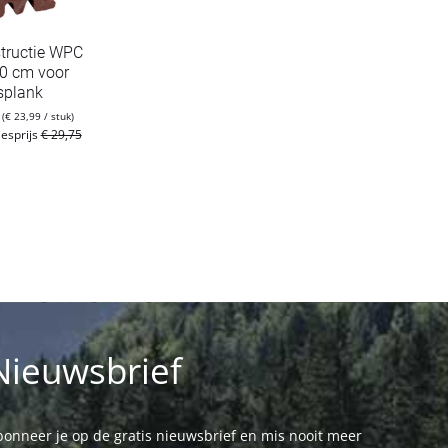
tructie WPC
0 cm voor
splank
m
(€ 23,99 / stuk)
iesprijs
€ 29,75
Nieuwsbrief
onneer je op de gratis nieuwsbrief en mis nooit meer