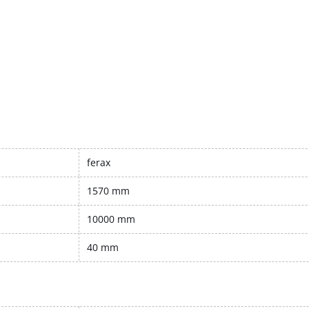
ferax
1570 mm
10000 mm
40 mm