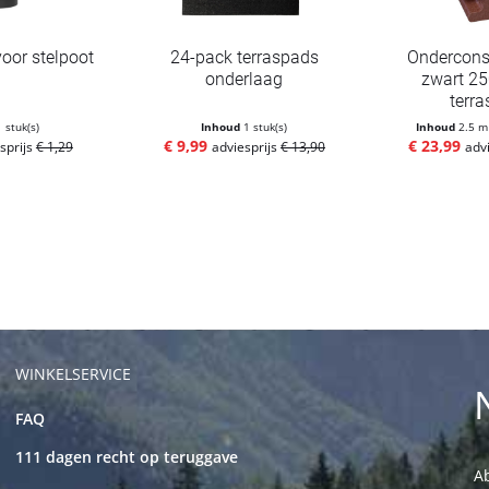
oor stelpoot
24-pack terraspads
Ondercons
onderlaag
zwart 25
terra
1 stuk(s)
Inhoud
1 stuk(s)
Inhoud
2.5 
€ 9,99
€ 23,99
sprijs
€ 1,29
adviesprijs
€ 13,90
adv
WINKELSERVICE
FAQ
111 dagen recht op teruggave
Ab