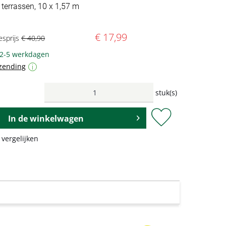
 terrassen, 10 x 1,57 m
€ 17,99
esprijs
€ 40,90
 2-5 werkdagen
zending
i
stuk(s)
In de
winkelwagen
 vergelijken