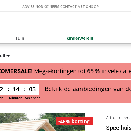
ADVIES NODIG? NEEM CONTACT MET ONS OP
Tuin
Kinderwereld
buiten
Mega-kortingen tot 65 % in vele cat
ZOMERSALE!
Bekijk de aanbiedingen van d
2
14
02
en
Minuten
Seconden
Artikelnumm
-48% korting
Speelhuis