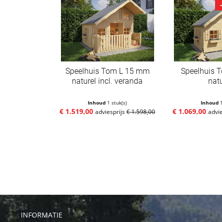
Speelhuis Tom L 15 mm
Speelhuis
naturel incl. veranda
natu
Inhoud
1 stuk(s)
Inhoud
€ 1.519,00
€ 1.069,00
adviesprijs
€ 1.598,00
advi
INFORMATIE