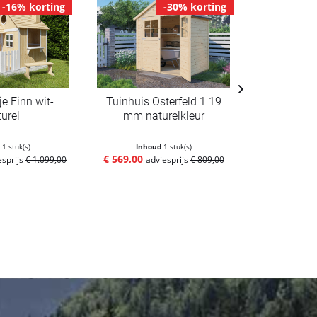
-16% korting
-30% korting
je Finn wit-
Tuinhuis Osterfeld 1 19
Speelhui
turel
mm naturelkleur
Felix druk
d
1 stuk(s)
Inhoud
1 stuk(s)
Inho
€ 569,00
€ 
esprijs
€ 1.099,00
adviesprijs
€ 809,00