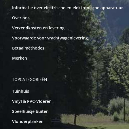
Informatie over elektrische en elektronische apparatuur
Over ons
Verzendkosten en levering
Voorwaarde voor vrachtwagenlevering
Betaalmethodes
Merken
TOPCATEGORIEËN
Tuinhuis
Vinyl & PVC-Vloeren
Speelhuisje buiten
Vlonderplanken