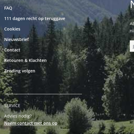
FAQ
111 dagen recht op teruggave
Ab
Cookies
n
Nieuwsbrief
Contact
Retouren & Klachten
Zending volgen
SERVICE
Advies nodig?
Neem contact met ons op