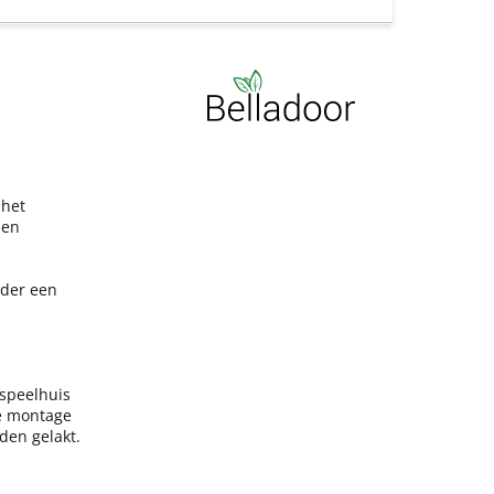
 het
nen
nder een
 speelhuis
de montage
den gelakt.