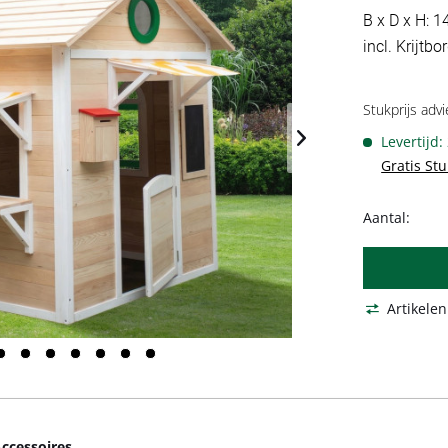
B x D x H: 1
incl. Krijtb
Stukprijs advi
Levertijd
Gratis St
Aantal:
Artikelen
ccessoires