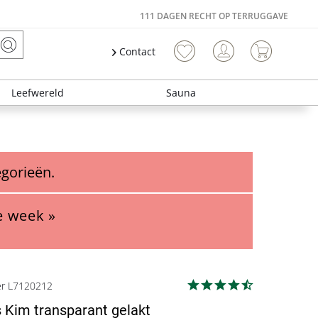
111 DAGEN RECHT OP TERRUGGAVE
Contact
Leefwereld
Sauna
egorieën.
e week »
er L7120212
 Kim transparant gelakt