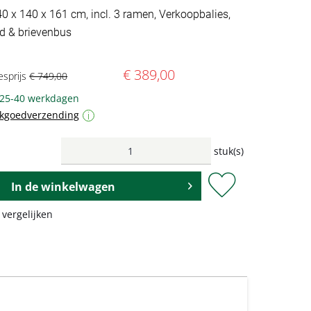
40 x 140 x 161 cm, incl. 3 ramen, Verkoopbalies,
ord & brievenbus
€ 389,00
esprijs
€ 749,00
: 25-40 werkdagen
ukgoedverzending
i
stuk(s)
In de
winkelwagen
 vergelijken