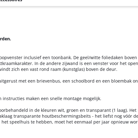
orden.
oopvenster inclusief een toonbank. De geel/witte foliedaken boven
tkraamkarakter. In de andere zijwand is een venster voor het ope
vindt zich een vast rond raam (kunstglas) boven de deur.
 uitgerust met een brievenbus, een schoolbord en een bloembak o
n instructies maken een snelle montage mogelijk.
voorbehandeld in de kleuren wit, groen en transparant (1 laag). Het
laklaag transparante houtbeschermingsbeits - het liefst nog vóór 
n het speelhuis te hebben, moet het eenmaal per jaar opnieuw wor