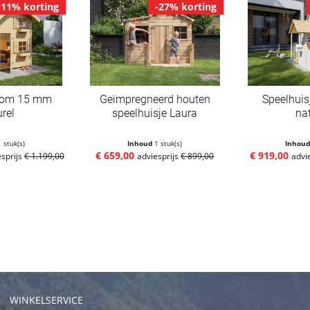
-11% korting
-27% korting
 Tom 15 mm
Geïmpregneerd houten
Speelhuis
rel
speelhuisje Laura
na
1 stuk(s)
Inhoud
1 stuk(s)
Inhou
€ 659,00
€ 919,00
esprijs
€ 1.199,00
adviesprijs
€ 899,00
advi
WINKELSERVICE