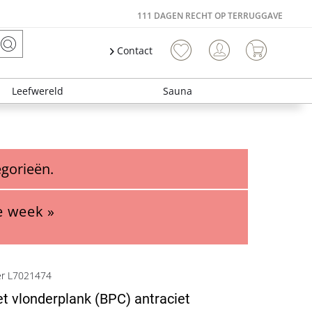
111 DAGEN RECHT OP TERRUGGAVE
Contact
Leefwereld
Sauna
egorieën.
e week »
er L7021474
 vlonderplank (BPC) antraciet