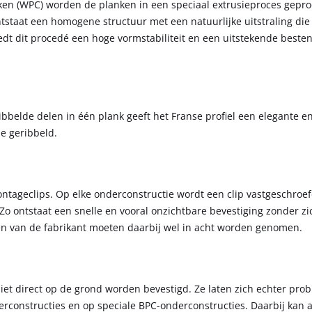
en (WPC) worden de planken in een speciaal extrusieproces gepr
staat een homogene structuur met een natuurlijke uitstraling die 
iedt dit procedé een hoge vormstabiliteit en een uitstekende beste
ibbelde delen in één plank geeft het Franse profiel een elegante e
de geribbeld.
tageclips. Op elke onderconstructie wordt een clip vastgeschroef
Zo ontstaat een snelle en vooral onzichtbare bevestiging zonder z
en van de fabrikant moeten daarbij wel in acht worden genomen.
t direct op de grond worden bevestigd. Ze laten zich echter pro
constructies en op speciale BPC-onderconstructies. Daarbij kan 