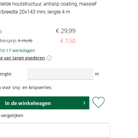
telde houtstructuur, antislip coating, massief
kte/breedte 20x143 mm, lengte 4 m
€ 29,99
):
€ 7,50
dviesprijs
€ 15,90
: 10-17 werkdagen
g van lange goederen
i
engte:
m
 voor snij- en knipverlies
In de
winkelwagen
 vergelijken