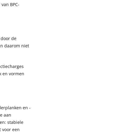
r van BPC-
 door de
jn daarom niet
ctiecharges
jk en vormen
derplanken en -
ze aan
en: stabiele
t voor een