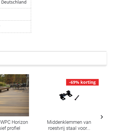
, Deutschland
r
-69% korting
 WPC Horizon
Middenklemmen van
Terraspla
ief profiel
roestvrij staal voor...
gecoëxtru