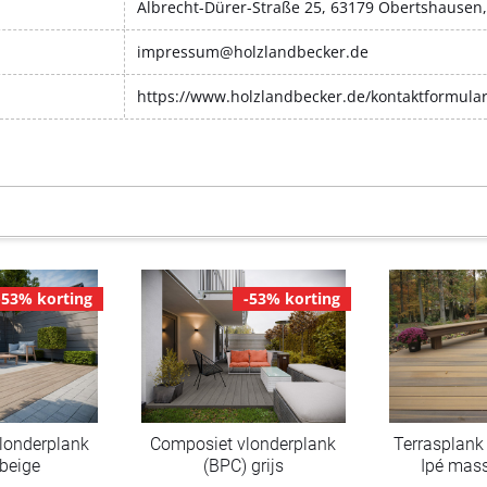
Albrecht-Dürer-Straße 25, 63179 Obertshausen
impressum@holzlandbecker.de
https://www.holzlandbecker.de/kontaktformula
-53% korting
-53% korting
londerplank
Composiet vlonderplank
Terrasplank
 beige
(BPC) grijs
Ipé mass