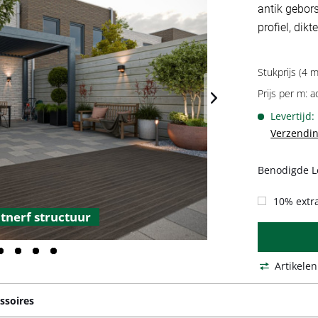
antik gebors
profiel, di
Stukprijs (4 m
Prijs per m: a
Levertijd
Verzendin
Benodigde L
10% extra
tnerf structuur
Artikelen
ssoires