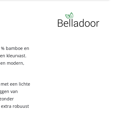
70 % bamboe en
en kleurvast.
t en modern,
 met een lichte
eggen van
jzonder
 extra robuust