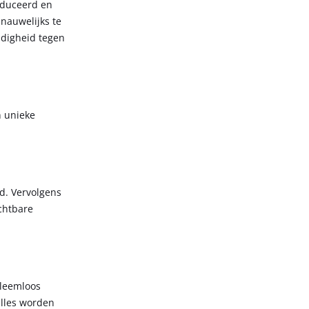
oduceerd en
nauwelijks te
ndigheid tegen
n unieke
d. Vervolgens
ichtbare
bleemloos
alles worden