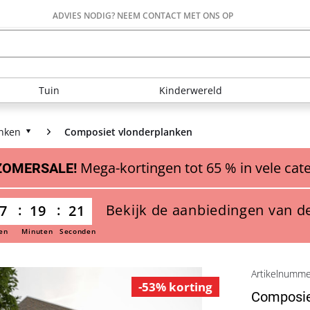
ADVIES NODIG? NEEM CONTACT MET ONS OP
Tuin
Kinderwereld
nken
Composiet vlonderplanken
Mega-kortingen tot 65 % in vele cat
ZOMERSALE!
Bekijk de aanbiedingen van d
7
19
20
en
Minuten
Seconden
Artikelnumm
-53% korting
Composiet