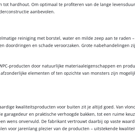
 tot hardhout. Om optimaal te profiteren van de lange levensduu
derconstructie aanbevolen.
lmatige reiniging met borstel, water en milde zeep aan te raden –
gen doordringen en schade veroorzaken. Grote nabehandelingen zi
WPC-producten door natuurlijke materiaaleigenschappen en produ
 afzonderlijke elementen of ten opzichte van monsters zijn mogeli
ardige kwaliteitsproducten voor buiten zit je altijd goed. Van vlon
ale garagedeur en praktische verhoogde bakken, tot een ruime keu
geen wens onvervuld. De fabrikant vertrouwt daarbij op vaste waard
en voor jarenlang plezier van de producten – uitstekende kwalitei